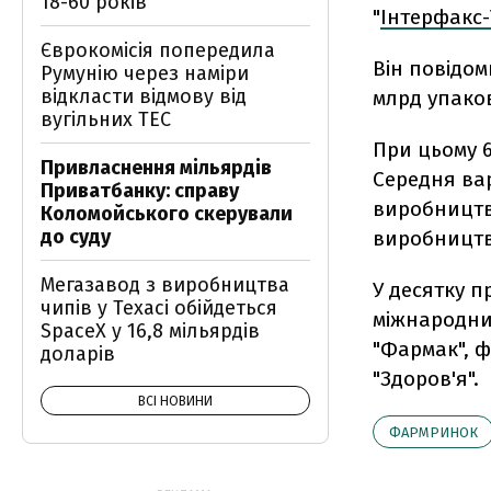
18-60 років
"
Інтерфакс-
Єврокомісія попередила
Він повідом
Румунію через наміри
відкласти відмову від
млрд упаков
вугільних ТЕС
При цьому 6
Привласнення мільярдів
Середня вар
Приватбанку: справу
виробництва
Коломойського скерували
до суду
виробництва
Мегазавод з виробництва
У десятку п
чипів у Техасі обійдеться
міжнародни
SpaceX у 16,8 мільярдів
"Фармак", ф
доларів
"Здоров'я".
ВСІ НОВИНИ
ФАРМРИНОК