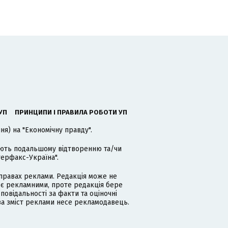
УП
ПРИНЦИПИ І ПРАВИЛА РОБОТИ УП
я) на "Економічну правду".
гають подальшому відтворенню та/чи
терфакс-Україна".
равах реклами. Редакція може не
 є рекламними, проте редакція бере
дповідальності за факти та оціночні
за зміст реклами несе рекламодавець.