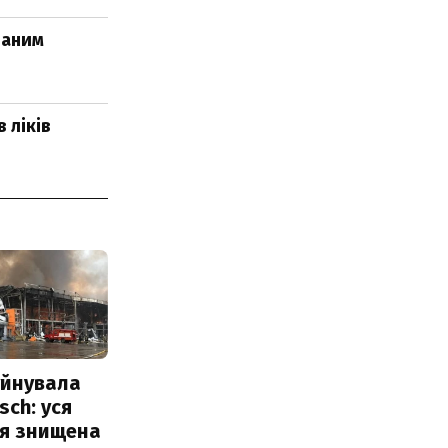
ваним
 ліків
уйнувала
sch: уся
ія знищена