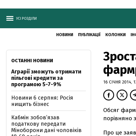
УСІ РОЗДІЛИ
НОВИНИ
ПУБЛІКАЦІЇ
КОЛОНКИ
ІН
Зрост
ОСТАННІ НОВИНИ
фарм
Аграрії зможуть отримати
пільгові кредити за
16 СІЧНЯ 2014, 1
програмою 5-7-9%
Новини 6 серпня: Росія
нищить бізнес
Обсяг фарма
Кабмін зобовʼязав
порівняно з
податкову передати
Міноборони дані чоловіків
Про це зая