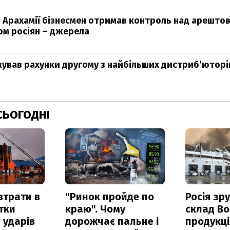
 Арахамії бізнесмен отримав контроль над арешто
м росіян – джерела
ував рахунки другому з найбільших дистрибʼюторів
СЬОГОДНІ
втрати в
"Ринок пройде по
Росія зр
итки
краю". Чому
склад Bo
 ударів
дорожчає пальне і
продукц