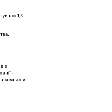
зували 1,3
тва.
д з
анії -
па компаній