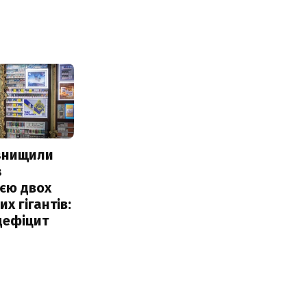
 знищили
з
єю двох
х гігантів:
дефіцит