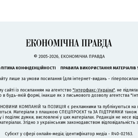
© 2005-2026, ЕКОНОМІЧНА ПРАВДА
ЛІТИКА КОНФІДЕНЦІЙНОСТІ
ПРАВИЛА ВИКОРИСТАННЯ МАТЕРІАЛІВ 
айту лише за умови посилання (для інтернет-видань - гіперпосиланн
му сайті із посиланням на агентство
"Інтерфакс-Україна"
, не підля
 будь-якій формі, інакше як з письмового дозволу агентства "Ін
НОВИНИ КОМПАНІЙ та ПОЗИЦІЯ є рекламними та публікуються на п
туються. Матеріали з плашкою СПЕЦПРОЄКТ та ЗА ПІДТРИМКИ також
 і поділяє думки, висловлені у цих матеріалах. Редакція не несе ві
атеріалах. Згідно з українським законодавством відповідальність 
Cубєкт у сфері онлайн-медіа; ідентифікатор медіа - R40-02163.