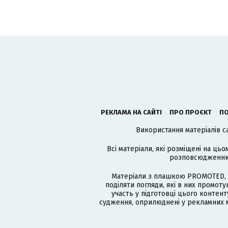
РЕКЛАМА НА САЙТІ
ПРО ПРОЄКТ
ПО
Використання матеріалів с
Всі матеріали, які розміщені на цьо
розповсюдженню в
Матеріали з плашкою PROMOTED, 
поділяти погляди, які в них промо
участь у підготовці цього контенту
судження, оприлюднені у рекламних м