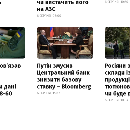
ь
чи вистачить його
6 СЕРПНЯ, 10:50
на АЗС
6 СЕРПНЯ, 06:00
овʼязав
Путін змусив
Росіяни
Центральний банк
склади і
знизити базову
продукці
и дані
ставку – Bloomberg
тютюнови
18-60
чи буде 
6 СЕРПНЯ, 15:07
6 СЕРПНЯ, 18:04