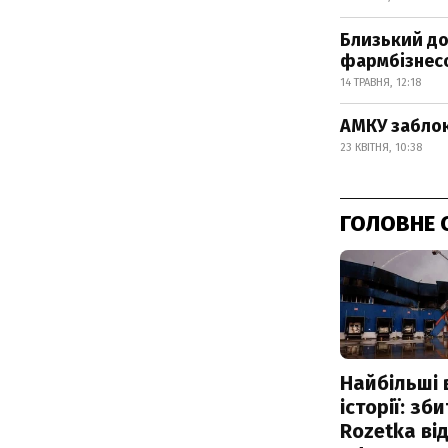
Близький до
фармбізнесо
14 ТРАВНЯ, 12:18
АМКУ заблок
23 КВІТНЯ, 10:38
ГОЛОВНЕ 
Найбільші 
історії: зб
Rozetka від