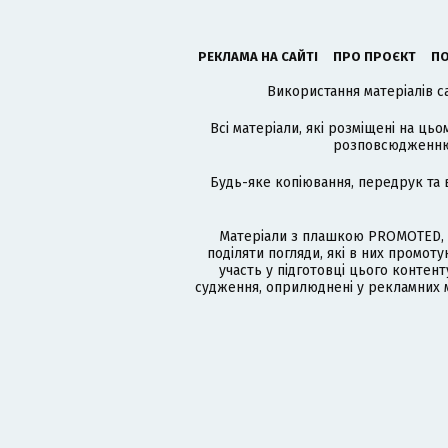
РЕКЛАМА НА САЙТІ
ПРО ПРОЄКТ
ПО
Використання матеріалів с
Всі матеріали, які розміщені на цьо
розповсюдженню в
Будь-яке копіювання, передрук та 
Матеріали з плашкою PROMOTED, 
поділяти погляди, які в них промо
участь у підготовці цього контенту
судження, оприлюднені у рекламних м