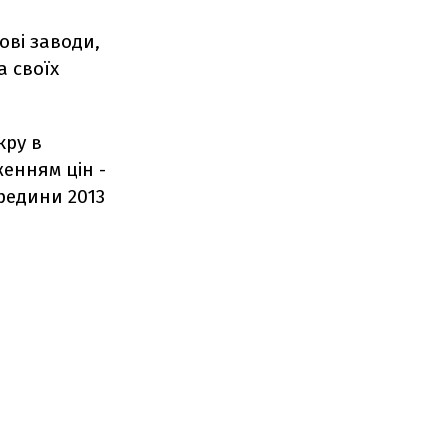
ові заводи,
а своїх
кру в
женням цін -
ередини 2013