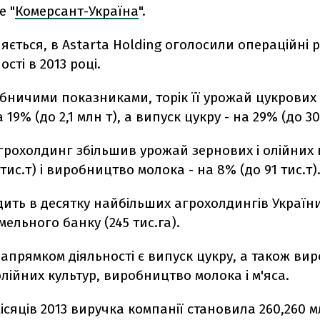
е "
Комерсант-Україна
".
яється, в Astarta Holding оголосили операційні 
ості в 2013 році.
бничими показниками, торік її урожай цукрових 
19% (до 2,1 млн т), а випуск цукру - на 29% (до 305
рохолдинг збільшив урожай зернових і олійних 
тис.т) і виробництво молока - на 8% (до 91 тис.т)
дить в десятку найбільших агрохолдингів Україн
мельного банку (245 тис.га).
апрямком діяльності є випуск цукру, а також в
олійних культур, виробництво молока і м'яса.
місяців 2013 виручка компанії становила 260,260 м