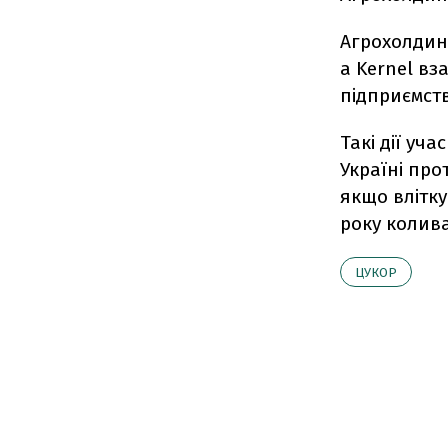
Агрохолдинг
а Kernel вз
підприємств
Такі дії уч
Україні про
якщо влітку
року колива
ЦУКОР