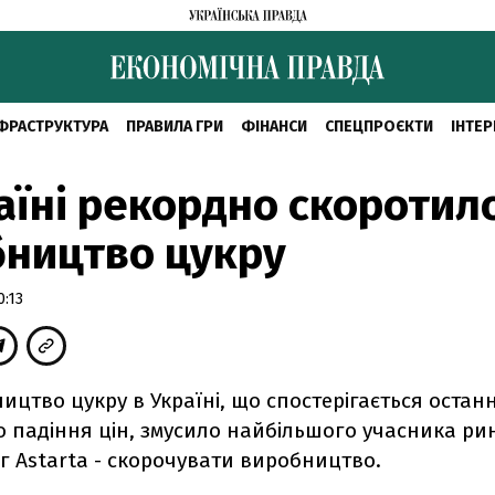
ФРАСТРУКТУРА
ПРАВИЛА ГРИ
ФІНАНСИ
СПЕЦПРОЄКТИ
ІНТЕР
аїні рекордно скоротил
ництво цукру
0:13
цтво цукру в Україні, що спостерігається останні
 падіння цін, змусило найбільшого учасника рин
г Astarta - скорочувати виробництво.