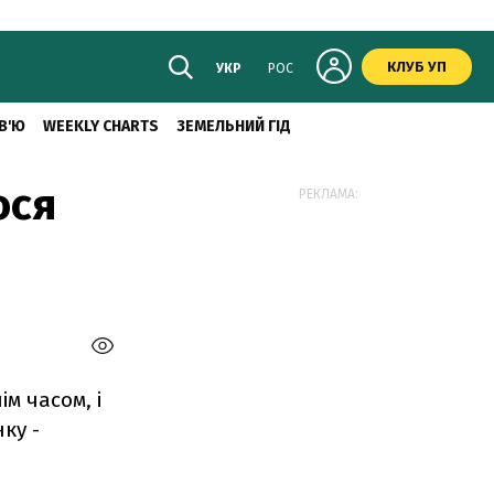
КЛУБ УП
УКР
РОС
В'Ю
WEEKLY CHARTS
ЗЕМЕЛЬНИЙ ГІД
ося
РЕКЛАМА:
м часом, і
ку -