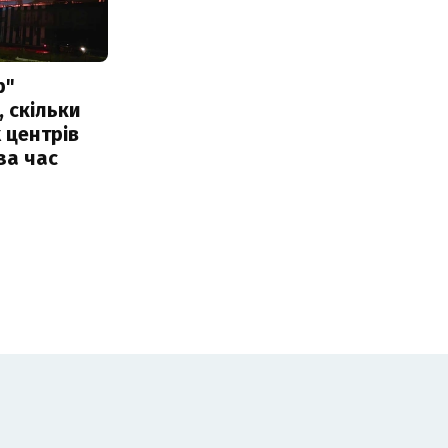
р"
, скільки
 центрів
за час