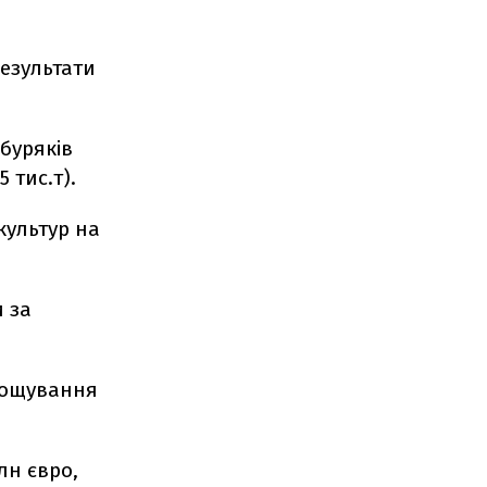
результати
буряків
 тис.т).
культур на
.
и за
ирощування
лн євро,