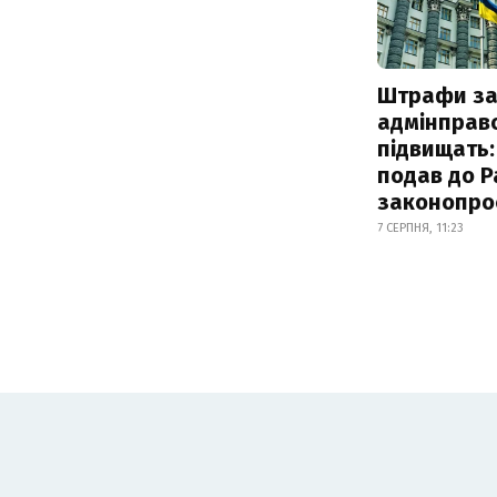
Штрафи з
адмінправ
підвищать:
подав до Р
законопро
7 СЕРПНЯ, 11:23