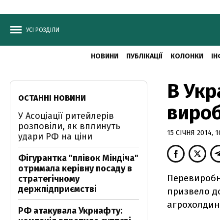
УСІ РОЗДІЛИ
НОВИНИ
ПУБЛІКАЦІЇ
КОЛОНКИ
ІН
В Укр
ОСТАННІ НОВИНИ
вироб
У Асоціації ритейлерів
розповіли, як вплинуть
15 СІЧНЯ 2014, 1
удари РФ на ціни
Фігурантка "плівок Міндіча"
отримала керівну посаду в
Перевиробни
стратегічному
держпідприємстві
призвело до
агрохолдин
РФ атакувала Укрнафту: