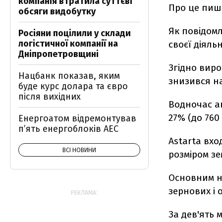
компанія втратила суттєві
Про це пиш
обсяги видобутку
Як повідомл
Росіяни поцілили у склади
логістичної компанії на
своєї діяльн
Дніпропетровщині
Згідно виро
Нацбанк показав, яким
знизився на 
буде курс долара та євро
після вихідних
Водночас аг
27% (до 760 
Енергоатом відремонтував
п’ять енергоблоків АЕС
Astarta вхо
ВСІ НОВИНИ
розміром зе
Основним н
зернових і 
РЕКЛАМА:
За дев'ять 