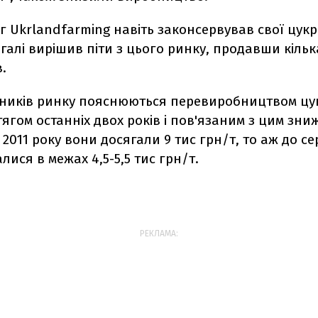
 Ukrlandfarming навіть законсервував свої цукр
агалі вирішив піти з цього ринку, продавши кільк
.
асників ринку пояснюються перевиробництвом цу
тягом останніх двох років і пов'язаним з цим зни
 2011 року вони досягали 9 тис грн/т, то аж до с
лися в межах 4,5-5,5 тис грн/т.
РЕКЛАМА: