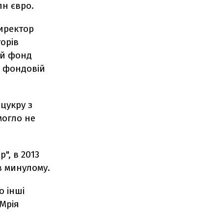
лн євро.
иректор
торів
ий фонд
й фондовій
цукру з
могло не
", в 2013
 в минулому.
о інші
"Мрія