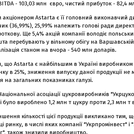
ITDA - 103,03 млн євро, чистий прибуток - 82,4 м
 акціонером Astarta є її головний виконавчий д
чик (36,99%), 25,99% належить голові ради дирек
откову. Ще 5,4% акцій компанії володіє польськ
шта перебувають у вільному обігу на Варшавські
талізація станом на вчора - 540 млн доларів.
 що Astarta є найбільшим в Україні виробником 
ку в 25%, зниження випуску даної продукції не 
 на загальних показниках галузі.
аціональної асоціації цукровиробників "Укрцукор
ні було вироблено 1,2 млн т цукру проти 2,3 млн т
шення кількості цієї продукції викликано тим, щ
ці ринку, в числі яких компанії "Укрпромінвест" і 
г", також знизили виробництво.