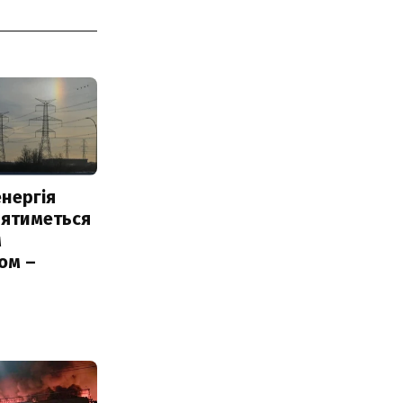
нергія
лятиметься
м
ом –
ь