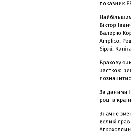
показник EB
Найбільшим
Віктор Іван
Валерію Кор
Amplico. Ре
біржі. Капі
Враховуючи,
часткою рин
позначитися
За даними Н
році в краї
Значне змен
великі грав
Агрохолдин