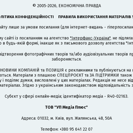
© 2005-2026, ЕКОНОМІЧНА ПРАВДА
ЛІТИКА КОНФІДЕНЦІЙНОСТІ
ПРАВИЛА ВИКОРИСТАННЯ МАТЕРІАЛІВ 
айту лише за умови посилання (для інтернет-видань - гіперпосиланн
му сайті із посиланням на агентство
"Інтерфакс-Україна"
, не підля
 будь-якій формі, інакше як з письмового дозволу агентства "Ін
відтворення фотографічних творів та/або аудіовізуальних творів п
забороняється.
НОВИНИ КОМПАНІЙ та ПОЗИЦІЯ є рекламними та публікуються на п
туються. Матеріали з плашкою СПЕЦПРОЄКТ та ЗА ПІДТРИМКИ також
 і поділяє думки, висловлені у цих матеріалах. Редакція не несе ві
атеріалах. Згідно з українським законодавством відповідальність 
Cубєкт у сфері онлайн-медіа; ідентифікатор медіа - R40-02163.
ТОВ "УП Медіа Плюс"
Адреса: 01032, м. Київ, вул. Жилянська, 48, 50А
Телефон: +380 95 641 22 07