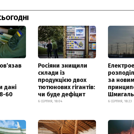
СЬОГОДНІ
овʼязав
Росіяни знищили
Електрое
склади із
розподі
продукцією двох
за нови
и дані
тютюнових гігантів:
принцип
18-60
чи буде дефіцит
Шмигал
6 СЕРПНЯ, 18:04
6 СЕРПНЯ, 18:23