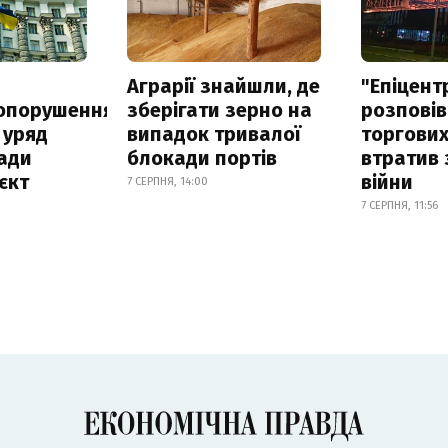
а
Аграрії знайшли, де
"Епіцент
опорушення
зберігати зерно на
розповів
 уряд
випадок тривалої
торгових
ади
блокади портів
втратив 
єкт
війни
7 СЕРПНЯ, 14:00
7 СЕРПНЯ, 11:56