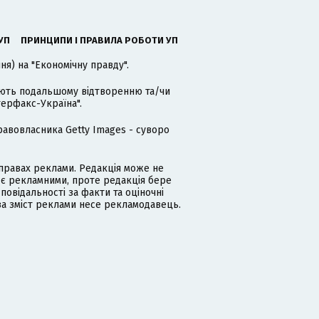
УП
ПРИНЦИПИ І ПРАВИЛА РОБОТИ УП
я) на "Економічну правду".
гають подальшому відтворенню та/чи
терфакс-Україна".
равовласника Getty Images - суворо
равах реклами. Редакція може не
 є рекламними, проте редакція бере
дповідальності за факти та оціночні
за зміст реклами несе рекламодавець.