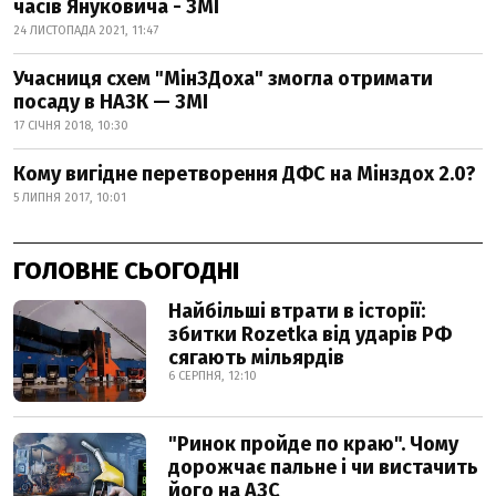
часів Януковича - ЗМІ
24 ЛИСТОПАДА 2021, 11:47
Учасниця схем "МінЗДоха" змогла отримати
посаду в НАЗК — ЗМІ
17 СІЧНЯ 2018, 10:30
Кому вигідне перетворення ДФС на Мінздох 2.0?
5 ЛИПНЯ 2017, 10:01
ГОЛОВНЕ СЬОГОДНІ
Найбільші втрати в історії:
збитки Rozetka від ударів РФ
сягають мільярдів
6 СЕРПНЯ, 12:10
"Ринок пройде по краю". Чому
дорожчає пальне і чи вистачить
його на АЗС