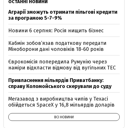
ОСТАННІ НОВИНИ
Аграрії зможуть отримати пільгові кредити
за програмою 5-7-9%
Новини 6 серпня: Росія нищить бізнес
Кабмін зобовʼязав податкову передати
Міноборони дані чоловіків 18-60 років
Єврокомісія попередила Румунію через
наміри відкласти відмову від вугільних ТЕС
Привласнення мільярдів Приватбанку:
справу Коломойського скерували до суду
Мегазавод з виробництва чипів у Техасі
обійдеться SpaceX у 16,8 мільярдів доларів
ВСІ НОВИНИ