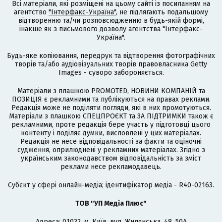
Всі матеріали, які розміщені на цьому сайті із посиланням на
агентство
"Інтерфакс-Україна"
, не підлягають подальшому
відтворенню та/чи розповсюдженню в будь-якій формі,
інакше як з письмового дозволу агентства "Інтерфакс-
Україна".
Будь-яке копіювання, передрук та відтворення фотографічних
творів та/або аудіовізуальних творів правовласника Getty
Images - суворо забороняється.
Матеріали з плашкою PROMOTED, НОВИНИ КОМПАНІЙ та
ПОЗИЦІЯ є рекламними та публікуються на правах реклами.
Редакція може не поділяти погляди, які в них промотуються.
Матеріали з плашкою СПЕЦПРОЄКТ та ЗА ПІДТРИМКИ також є
рекламними, проте редакція бере участь у підготовці цього
контенту і поділяє думки, висловлені у цих матеріалах.
Редакція не несе відповідальності за факти та оціночні
судження, оприлюднені у рекламних матеріалах. Згідно з
українським законодавством відповідальність за зміст
реклами несе рекламодавець.
Cубєкт у сфері онлайн-медіа; ідентифікатор медіа - R40-02163.
ТОВ "УП Медіа Плюс"
Адреса: 01032, м. Київ, вул. Жилянська, 48, 50А