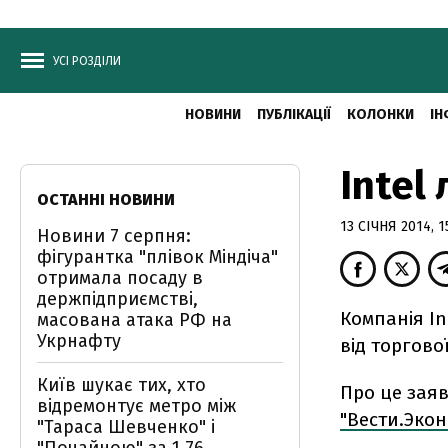
УСІ РОЗДІЛИ
НОВИНИ
ПУБЛІКАЦІЇ
КОЛОНКИ
ІН
Intel
ОСТАННІ НОВИНИ
13 СІЧНЯ 2014, 1
Новини 7 серпня:
фігурантка "плівок Міндіча"
отримала посаду в
держпідприємстві,
Компанія In
масована атака РФ на
Укрнафту
від торгової
Київ шукає тих, хто
Про це зая
відремонтує метро між
"Вести.Эко
"Тараса Шевченко" і