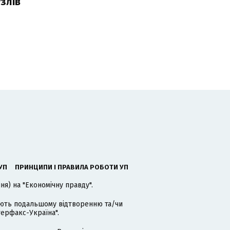
злів
УП
ПРИНЦИПИ І ПРАВИЛА РОБОТИ УП
я) на "Економічну правду".
гають подальшому відтворенню та/чи
терфакс-Україна".