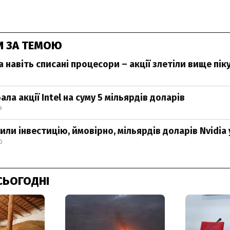
И ЗА ТЕМОЮ
а навіть списані процесори – акції злетіли вище пік
ала акції Intel на суму 5 мільярдів доларів
9
ли інвестицію, ймовірно, мільярдів доларів Nvidia у
0
СЬОГОДНІ