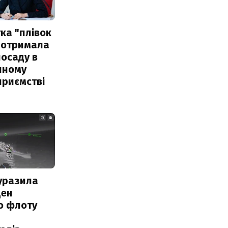
ка "плівок
 отримала
посаду в
чному
приємстві
уразила
ден
о флоту