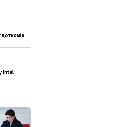
у доткомів
 Intel