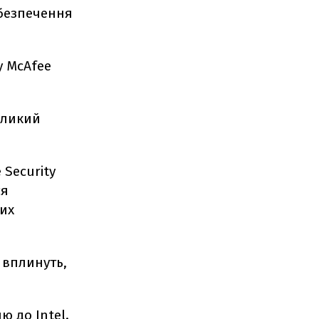
абезпечення
у McAfee
еликий
 Security
ся
них
 вплинуть,
ю до Intel.