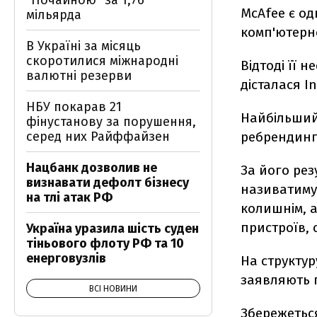
"Почайною" за 1,76
McAfee є од
мільярда
комп'ютерно
В Україні за місяць
скоротилися міжнародні
Відтоді її 
валютні резерви
дісталася In
НБУ покарав 21
Найбільший
фінустанову за порушення,
серед них Райффайзен
ребрендинг
Нацбанк дозволив не
За його рез
визнавати дефолт бізнесу
називатимут
на тлі атак РФ
колишнім, а
пристроїв,
Україна уразила шість суден
тіньового флоту РФ та 10
енерговузлів
На структур
заявляють п
ВСІ НОВИНИ
Збережеться