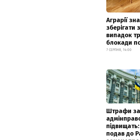
Аграрії зн
зберігати 
випадок т
блокади по
7 СЕРПНЯ, 14:00
Штрафи з
адмінправ
підвищать:
подав до Р