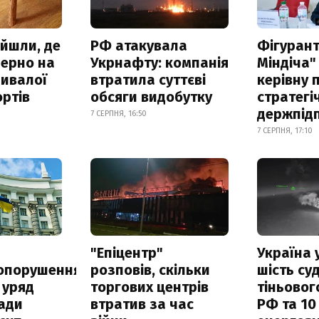
айшли, де
РФ атакувала
Фігурант
зерно на
Укрнафту: компанія
Міндіча"
ривалої
втратила суттєві
керівну 
ртів
обсяги видобутку
стратегі
держпід
7 СЕРПНЯ, 16:50
7 СЕРПНЯ, 17:10
а
"Епіцентр"
Україна 
опорушення
розповів, скільки
шість су
 уряд
торгових центрів
тіньовог
ади
втратив за час
РФ та 10