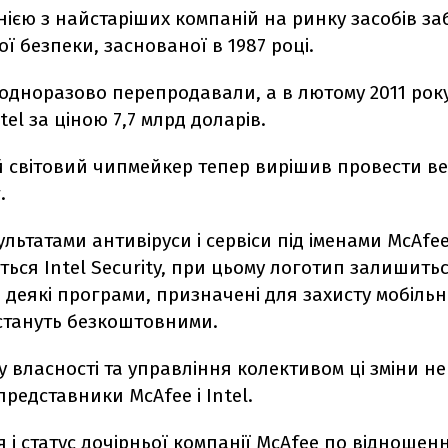
нією з найстаріших компаній на ринку засобів з
ї безпеки, заснованої в 1987 році.
неодноразово перепродавали, а в лютому 2011 рок
tel за ціною 7,7 млрд доларів.
 світовий чипмейкер тепер вирішив провести в
.
ультатами антивіруси і сервіси під іменами McAfee
ься Intel Security, при цьому логотип залишить
 деякі програми, призначені для захисту мобіль
 стануть безкоштовними.
у власності та управління колективом ці зміни не
редставники McAfee і Intel.
 і статус дочірньої компанії McAfee по відношенн