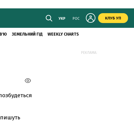
КЛУБ УП
УКР
РОС
В'Ю
ЗЕМЕЛЬНИЙ ГІД
WEEKLY CHARTS
РЕКЛАМА:
 позбудеться
 пишуть