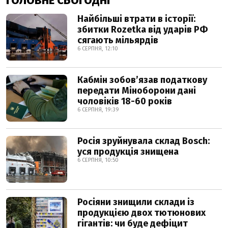
ГОЛОВНЕ СЬОГОДНІ
Найбільші втрати в історії:
збитки Rozetka від ударів РФ
сягають мільярдів
6 СЕРПНЯ, 12:10
Кабмін зобовʼязав податкову
передати Міноборони дані
чоловіків 18-60 років
6 СЕРПНЯ, 19:39
Росія зруйнувала склад Bosch:
уся продукція знищена
6 СЕРПНЯ, 10:50
Росіяни знищили склади із
продукцією двох тютюнових
гігантів: чи буде дефіцит