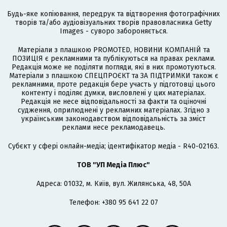
Будь-яке копіювання, передрук та відтворення фотографічних
творів та/або аудіовізуальних творів правовласника Getty
Images - суворо забороняється.
Матеріали з плашкою PROMOTED, НОВИНИ КОМПАНІЙ та
ПОЗИЦІЯ є рекламними та публікуються на правах реклами.
Редакція може не поділяти погляди, які в них промотуються.
Матеріали з плашкою СПЕЦПРОЄКТ та ЗА ПІДТРИМКИ також є
рекламними, проте редакція бере участь у підготовці цього
контенту і поділяє думки, висловлені у цих матеріалах.
Редакція не несе відповідальності за факти та оціночні
судження, оприлюднені у рекламних матеріалах. Згідно з
українським законодавством відповідальність за зміст
реклами несе рекламодавець.
Cубєкт у сфері онлайн-медіа; ідентифікатор медіа - R40-02163.
ТОВ "УП Медіа Плюс"
Адреса: 01032, м. Київ, вул. Жилянська, 48, 50А
Телефон: +380 95 641 22 07