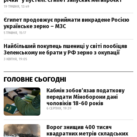
річки" у пустелі: Єгипет запускає мегапроєкт
19 ТРАВНЯ, 13:49
Єгипет продовжує приймати викрадене Росією
українське зерно – МЗС
5 ТРАВНЯ, 15:17
Найбільший покупець пшениці у світі пообіцяв
Зеленському не брати у РФ зерно з окупації
3 КВІТНЯ, 19:05
ГОЛОВНЕ СЬОГОДНІ
Кабмін зобовʼязав податкову
передати Міноборони дані
чоловіків 18-60 років
6 СЕРПНЯ, 19:39
Ворог знищив 400 тисяч
квадратних метрів складських