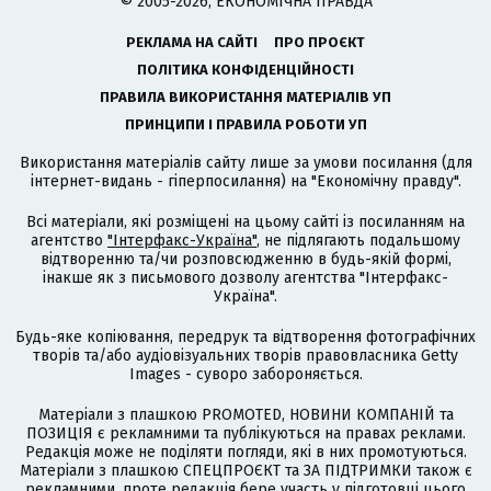
© 2005-2026, ЕКОНОМІЧНА ПРАВДА
РЕКЛАМА НА САЙТІ
ПРО ПРОЄКТ
ПОЛІТИКА КОНФІДЕНЦІЙНОСТІ
ПРАВИЛА ВИКОРИСТАННЯ МАТЕРІАЛІВ УП
ПРИНЦИПИ І ПРАВИЛА РОБОТИ УП
Використання матеріалів сайту лише за умови посилання (для
інтернет-видань - гіперпосилання) на "Економічну правду".
Всі матеріали, які розміщені на цьому сайті із посиланням на
агентство
"Інтерфакс-Україна"
, не підлягають подальшому
відтворенню та/чи розповсюдженню в будь-якій формі,
інакше як з письмового дозволу агентства "Інтерфакс-
Україна".
Будь-яке копіювання, передрук та відтворення фотографічних
творів та/або аудіовізуальних творів правовласника Getty
Images - суворо забороняється.
Матеріали з плашкою PROMOTED, НОВИНИ КОМПАНІЙ та
ПОЗИЦІЯ є рекламними та публікуються на правах реклами.
Редакція може не поділяти погляди, які в них промотуються.
Матеріали з плашкою СПЕЦПРОЄКТ та ЗА ПІДТРИМКИ також є
рекламними, проте редакція бере участь у підготовці цього