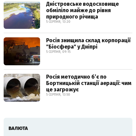
Дністровське водосховище
обміліло майже до рівня
природного річища
5 СЕРПНЯ, 13:20
Росія знищила склад корпорації
"Біосфера" у Дніпрі
5 СЕРПНЯ, 09:15
Росія методично б’є по
Бортницькій станції аерації: чим
це загрожує
5 СЕРПНЯ, 13:50
ВАЛЮТА