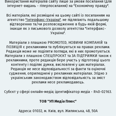
Використання матеріалів сайту лише за умови посилання (для
інтернет-видань - гіперпосилання) на "Економічну правду".
Всі матеріали, які розміщені на цьому сайті із посиланням на
агентство
"Інтерфакс-Україна"
, не підлягають подальшому
відтворенню та/чи розповсюдженню в будь-якій формі,
інакше як з письмового дозволу агентства "Інтерфакс-
Україна".
Матеріали з плашкою PROMOTED, НОВИНИ КОМПАНІЙ та
ПОЗИЦІЯ є рекламними та публікуються на правах реклами.
Редакція може не поділяти погляди, які в них промотуються.
Матеріали з плашкою СПЕЦПРОЄКТ та ЗА ПІДТРИМКИ також є
рекламними, проте редакція бере участь у підготовці цього
контенту і поділяє думки, висловлені у цих матеріалах.
Редакція не несе відповідальності за факти та оціночні
судження, оприлюднені у рекламних матеріалах. Згідно з
українським законодавством відповідальність за зміст
реклами несе рекламодавець.
Cубєкт у сфері онлайн-медіа; ідентифікатор медіа - R40-02163.
ТОВ "УП Медіа Плюс"
Адреса: 01032, м. Київ, вул. Жилянська, 48, 50А