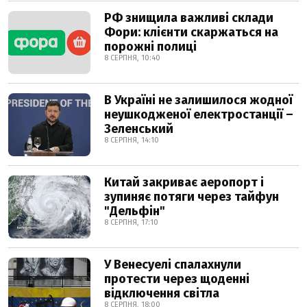
РФ знищила важливі склади
Фори: клієнти скаржаться на
порожні полиці
8 СЕРПНЯ, 10:40
В Україні не залишилося жодної
неушкодженої електростанції –
Зеленський
8 СЕРПНЯ, 14:10
Китай закриває аеропорт і
зупиняє потяги через тайфун
"Дельфін"
8 СЕРПНЯ, 17:10
У Венесуелі спалахнули
протести через щоденні
відключення світла
8 СЕРПНЯ, 18:00