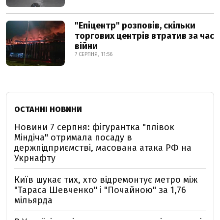
"Епіцентр" розповів, скільки
торгових центрів втратив за час
війни
7 СЕРПНЯ, 11:56
ОСТАННІ НОВИНИ
Новини 7 серпня: фігурантка "плівок
Міндіча" отримала посаду в
держпідприємстві, масована атака РФ на
Укрнафту
Київ шукає тих, хто відремонтує метро між
"Тараса Шевченко" і "Почайною" за 1,76
мільярда