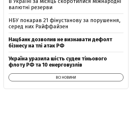
В Україні за місяць скоротилися міжнародні
валютні резерви
НБУ покарав 21 фінустанову за порушення,
серед них Райффайзен
Нацбанк дозволив не визнавати дефолт
бізнесу на тлі атак РФ
Україна уразила шість суден тіньового
флоту РФ та 10 енерговузлів
ВСІ НОВИНИ