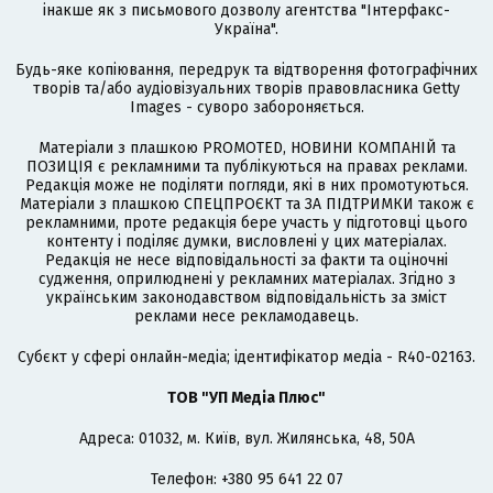
інакше як з письмового дозволу агентства "Інтерфакс-
Україна".
Будь-яке копіювання, передрук та відтворення фотографічних
творів та/або аудіовізуальних творів правовласника Getty
Images - суворо забороняється.
Матеріали з плашкою PROMOTED, НОВИНИ КОМПАНІЙ та
ПОЗИЦІЯ є рекламними та публікуються на правах реклами.
Редакція може не поділяти погляди, які в них промотуються.
Матеріали з плашкою СПЕЦПРОЄКТ та ЗА ПІДТРИМКИ також є
рекламними, проте редакція бере участь у підготовці цього
контенту і поділяє думки, висловлені у цих матеріалах.
Редакція не несе відповідальності за факти та оціночні
судження, оприлюднені у рекламних матеріалах. Згідно з
українським законодавством відповідальність за зміст
реклами несе рекламодавець.
Cубєкт у сфері онлайн-медіа; ідентифікатор медіа - R40-02163.
ТОВ "УП Медіа Плюс"
Адреса: 01032, м. Київ, вул. Жилянська, 48, 50А
Телефон: +380 95 641 22 07