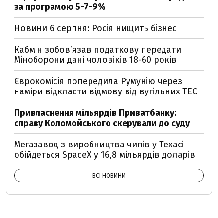
за програмою 5-7-9%
Новини 6 серпня: Росія нищить бізнес
Кабмін зобовʼязав податкову передати
Міноборони дані чоловіків 18-60 років
Єврокомісія попередила Румунію через
наміри відкласти відмову від вугільних ТЕС
Привласнення мільярдів Приватбанку:
справу Коломойського скерували до суду
Мегазавод з виробництва чипів у Техасі
обійдеться SpaceX у 16,8 мільярдів доларів
ВСІ НОВИНИ