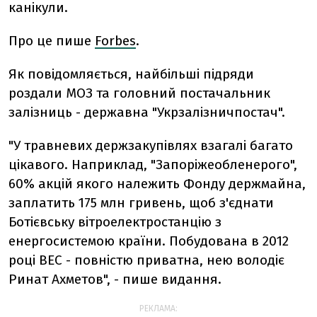
канікули.
Про це пише
Forbes
.
Як повідомляється, найбільші підряди
роздали МОЗ та головний постачальник
залізниць - державна "Укрзалізничпостач".
"У травневих держзакупівлях взагалі багато
цікавого. Наприклад, "Запоріжеобленерого",
60% акцій якого належить Фонду держмайна,
заплатить 175 млн гривень, щоб з'єднати
Ботієвську вітроелектростанцію з
енергосистемою країни. Побудована в 2012
році ВЕС - повністю приватна, нею володіє
Ринат Ахметов", - пише видання.
РЕКЛАМА: