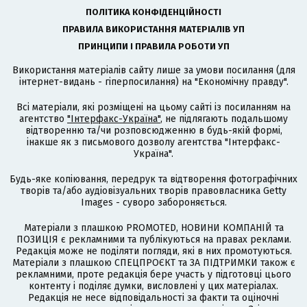
ПОЛІТИКА КОНФІДЕНЦІЙНОСТІ
ПРАВИЛА ВИКОРИСТАННЯ МАТЕРІАЛІВ УП
ПРИНЦИПИ І ПРАВИЛА РОБОТИ УП
Використання матеріалів сайту лише за умови посилання (для
інтернет-видань - гіперпосилання) на "Економічну правду".
Всі матеріали, які розміщені на цьому сайті із посиланням на
агентство
"Інтерфакс-Україна"
, не підлягають подальшому
відтворенню та/чи розповсюдженню в будь-якій формі,
інакше як з письмового дозволу агентства "Інтерфакс-
Україна".
Будь-яке копіювання, передрук та відтворення фотографічних
творів та/або аудіовізуальних творів правовласника Getty
Images - суворо забороняється.
Матеріали з плашкою PROMOTED, НОВИНИ КОМПАНІЙ та
ПОЗИЦІЯ є рекламними та публікуються на правах реклами.
Редакція може не поділяти погляди, які в них промотуються.
Матеріали з плашкою СПЕЦПРОЄКТ та ЗА ПІДТРИМКИ також є
рекламними, проте редакція бере участь у підготовці цього
контенту і поділяє думки, висловлені у цих матеріалах.
Редакція не несе відповідальності за факти та оціночні