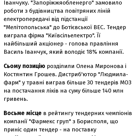
Іванчуку. "Запоріжжяобленерго" замовило
роботи з будівництва повітряних ліній
електропередачі від підстанції
"Мелітопольська" до Ботієвської ВЕС. Тендер
виграла фірма "Київсільелектро". Її
найбільший акціонер - голова правління
Василь Іванчук, який володіє 18% компанії.
Сьому позицію
розділили Олена Миронова і
Костянтин Грошев. Дистриб'ютор "Людмила-
фарм" у травні виграв більше 30 тендерів МОЗ
на постачання ліків на суму більше 140 млн
гривень.
Восьме місце
в рейтингу тендерних чемпіонів
компанії "Фармекс груп" з Борисполя, що
приніс один тендер - на поставку