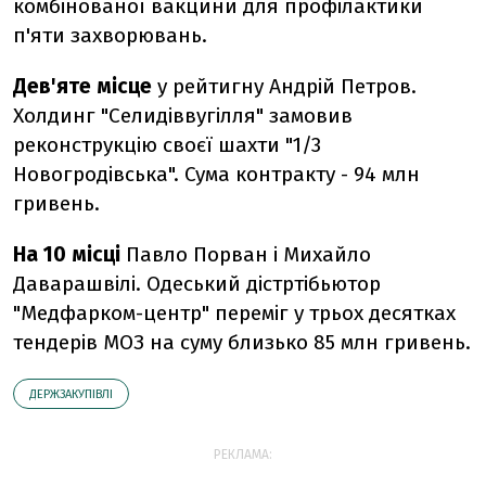
комбінованої вакцини для профілактики
п'яти захворювань.
Дев'яте місце
у рейтигну Андрій Петров.
Холдинг "Селидіввугілля" замовив
реконструкцію своєї шахти "1/3
Новогродівська". Сума контракту - 94 млн
гривень.
На 10 місці
Павло Порван і Михайло
Даварашвілі. Одеський дістртібьютор
"Медфарком-центр" переміг у трьох десятках
тендерів МОЗ на суму близько 85 млн гривень.
ДЕРЖЗАКУПІВЛІ
РЕКЛАМА: