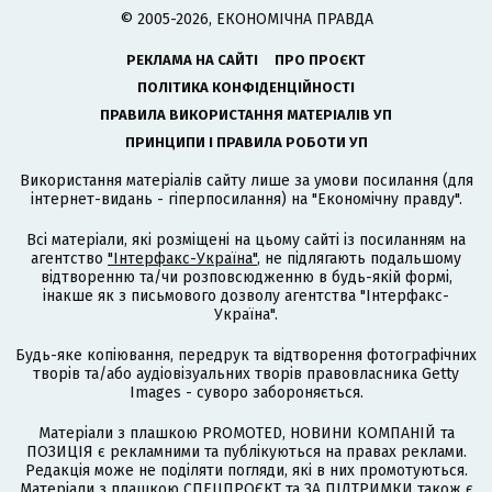
© 2005-2026, ЕКОНОМІЧНА ПРАВДА
РЕКЛАМА НА САЙТІ
ПРО ПРОЄКТ
ПОЛІТИКА КОНФІДЕНЦІЙНОСТІ
ПРАВИЛА ВИКОРИСТАННЯ МАТЕРІАЛІВ УП
ПРИНЦИПИ І ПРАВИЛА РОБОТИ УП
Використання матеріалів сайту лише за умови посилання (для
інтернет-видань - гіперпосилання) на "Економічну правду".
Всі матеріали, які розміщені на цьому сайті із посиланням на
агентство
"Інтерфакс-Україна"
, не підлягають подальшому
відтворенню та/чи розповсюдженню в будь-якій формі,
інакше як з письмового дозволу агентства "Інтерфакс-
Україна".
Будь-яке копіювання, передрук та відтворення фотографічних
творів та/або аудіовізуальних творів правовласника Getty
Images - суворо забороняється.
Матеріали з плашкою PROMOTED, НОВИНИ КОМПАНІЙ та
ПОЗИЦІЯ є рекламними та публікуються на правах реклами.
Редакція може не поділяти погляди, які в них промотуються.
Матеріали з плашкою СПЕЦПРОЄКТ та ЗА ПІДТРИМКИ також є