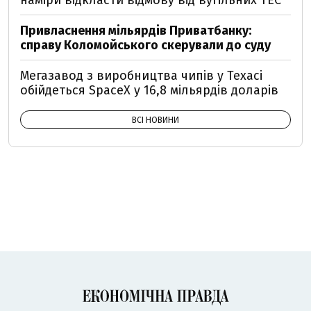
наміри відкласти відмову від вугільних ТЕС
Привласнення мільярдів Приватбанку:
справу Коломойського скерували до суду
Мегазавод з виробництва чипів у Техасі
обійдеться SpaceX у 16,8 мільярдів доларів
ВСІ НОВИНИ