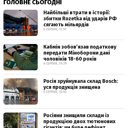
ГОЛОВНЕ СЬОГОДНІ
Найбільші втрати в історії:
збитки Rozetka від ударів РФ
сягають мільярдів
6 СЕРПНЯ, 12:10
Кабмін зобовʼязав податкову
передати Міноборони дані
чоловіків 18-60 років
6 СЕРПНЯ, 19:39
Росія зруйнувала склад Bosch:
уся продукція знищена
6 СЕРПНЯ, 10:50
Росіяни знищили склади із
продукцією двох тютюнових
гігантів: чи буде дефіцит