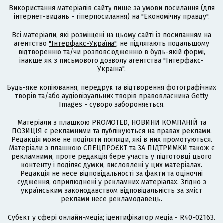
Використання матеріалів сайту лише за умови посилання (для
інтернет-видань - гіперпосилання) на "Економічну правду".
Всі матеріали, які розміщені на цьому сайті із посиланням на
агентство
"Інтерфакс-Україна"
, не підлягають подальшому
відтворенню та/чи розповсюдженню в будь-якій формі,
інакше як з письмового дозволу агентства "Інтерфакс-
Україна".
Будь-яке копіювання, передрук та відтворення фотографічних
творів та/або аудіовізуальних творів правовласника Getty
Images - суворо забороняється.
Матеріали з плашкою PROMOTED, НОВИНИ КОМПАНІЙ та
ПОЗИЦІЯ є рекламними та публікуються на правах реклами.
Редакція може не поділяти погляди, які в них промотуються.
Матеріали з плашкою СПЕЦПРОЄКТ та ЗА ПІДТРИМКИ також є
рекламними, проте редакція бере участь у підготовці цього
контенту і поділяє думки, висловлені у цих матеріалах.
Редакція не несе відповідальності за факти та оціночні
судження, оприлюднені у рекламних матеріалах. Згідно з
українським законодавством відповідальність за зміст
реклами несе рекламодавець.
Cубєкт у сфері онлайн-медіа; ідентифікатор медіа - R40-02163.