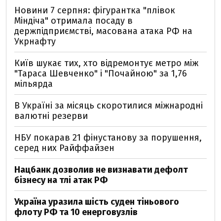
Новини 7 серпня: фігурантка "плівок
Міндіча" отримала посаду в
держпідприємстві, масована атака РФ на
Укрнафту
Київ шукає тих, хто відремонтує метро між
"Тараса Шевченко" і "Почайною" за 1,76
мільярда
В Україні за місяць скоротилися міжнародні
валютні резерви
НБУ покарав 21 фінустанову за порушення,
серед них Райффайзен
Нацбанк дозволив не визнавати дефолт
бізнесу на тлі атак РФ
Україна уразила шість суден тіньового
флоту РФ та 10 енерговузлів