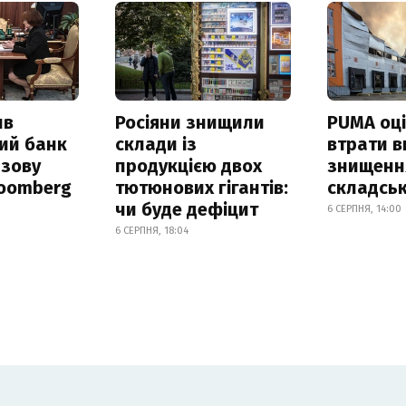
ив
Росіяни знищили
PUMA оц
ий банк
склади із
втрати в
азову
продукцією двох
знищення
loomberg
тютюнових гігантів:
складськ
чи буде дефіцит
6 СЕРПНЯ, 14:00
6 СЕРПНЯ, 18:04