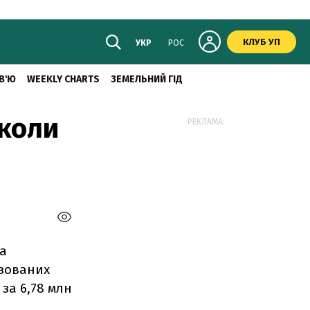
КЛУБ УП
УКР
РОС
В'Ю
WEEKLY CHARTS
ЗЕМЕЛЬНИЙ ГІД
школи
РЕКЛАМА:
за
ізованих
за 6,78 млн