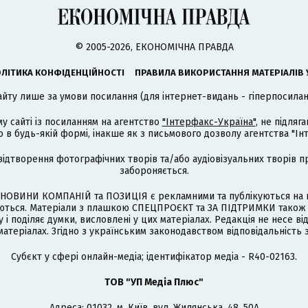
© 2005-2026, ЕКОНОМІЧНА ПРАВДА
ЛІТИКА КОНФІДЕНЦІЙНОСТІ
ПРАВИЛА ВИКОРИСТАННЯ МАТЕРІАЛІВ 
айту лише за умови посилання (для інтернет-видань - гіперпосиланн
му сайті із посиланням на агентство
"Інтерфакс-Україна"
, не підля
 будь-якій формі, інакше як з письмового дозволу агентства "Ін
відтворення фотографічних творів та/або аудіовізуальних творів п
забороняється.
НОВИНИ КОМПАНІЙ та ПОЗИЦІЯ є рекламними та публікуються на п
туються. Матеріали з плашкою СПЕЦПРОЄКТ та ЗА ПІДТРИМКИ також
 і поділяє думки, висловлені у цих матеріалах. Редакція не несе ві
атеріалах. Згідно з українським законодавством відповідальність 
Cубєкт у сфері онлайн-медіа; ідентифікатор медіа - R40-02163.
ТОВ "УП Медіа Плюс"
Адреса: 01032, м. Київ, вул. Жилянська, 48, 50А