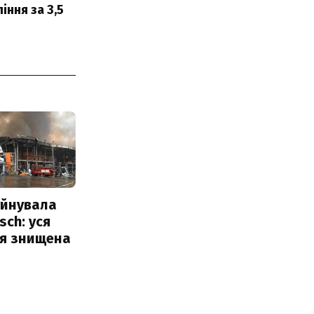
ння за 3,5
уйнувала
sch: уся
ія знищена