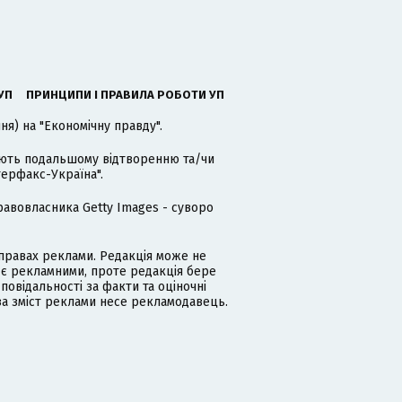
УП
ПРИНЦИПИ І ПРАВИЛА РОБОТИ УП
я) на "Економічну правду".
гають подальшому відтворенню та/чи
терфакс-Україна".
равовласника Getty Images - суворо
равах реклами. Редакція може не
 є рекламними, проте редакція бере
дповідальності за факти та оціночні
за зміст реклами несе рекламодавець.