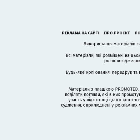
РЕКЛАМА НА САЙТІ
ПРО ПРОЄКТ
ПО
Використання матеріалів с
Всі матеріали, які розміщені на цьо
розповсюдженню в
Будь-яке копіювання, передрук та 
Матеріали з плашкою PROMOTED, 
поділяти погляди, які в них промо
участь у підготовці цього контенту
судження, оприлюднені у рекламних м