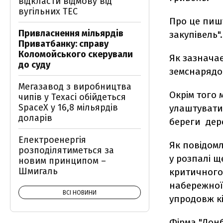
відкласти відмову від
вугільних ТЕС
Про це пишу
Привласнення мільярдів
закупівель".
Приватбанку: справу
Коломойського скерували
Як зазначає
до суду
земснарядо
Мегазавод з виробництва
Окрім того 
чипів у Техасі обійдеться
SpaceX у 16,8 мільярдів
улаштувати
доларів
береги дере
Електроенергія
Як повідомл
розподілятиметься за
у розпалі щ
новим принципом –
Шмигаль
критичного 
набережної.
ВСІ НОВИНИ
упродовж кі
Фірма "Донб