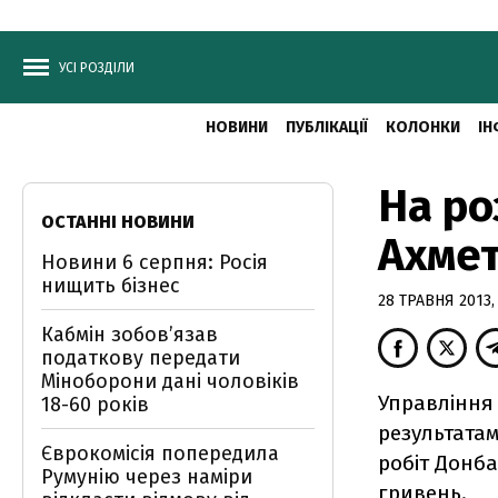
УСІ РОЗДІЛИ
НОВИНИ
ПУБЛІКАЦІЇ
КОЛОНКИ
ІН
На ро
ОСТАННІ НОВИНИ
Ахмет
Новини 6 серпня: Росія
нищить бізнес
28 ТРАВНЯ 2013,
Кабмін зобовʼязав
податкову передати
Міноборони дані чоловіків
Управління 
18-60 років
результатам
Єврокомісія попередила
робіт Донба
Румунію через наміри
гривень.