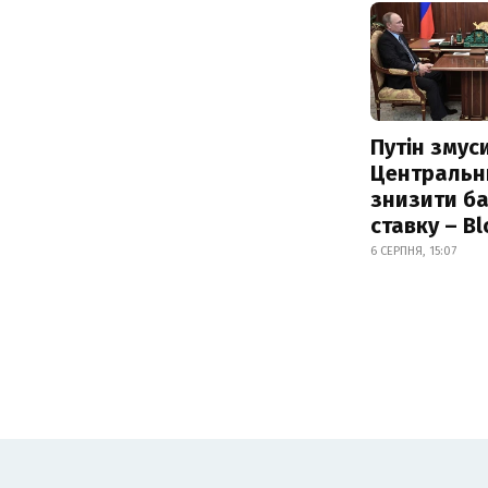
Путін змус
Центральн
знизити б
ставку – B
6 СЕРПНЯ, 15:07