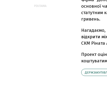
основної ча
РЕКЛАМА:
статутним к
гривень.
Нагадаємо, 
відкрити мі
СКМ Ріната 
Проект оці
коштуватиме
ДЕРЖЗАКУПІВЛ