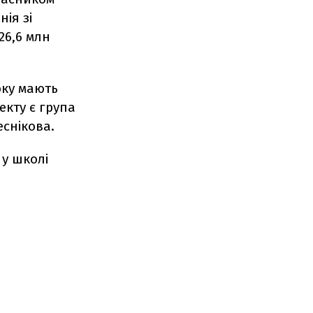
нія зі
26,6 млн
оку мають
екту є група
еснікова.
у школі