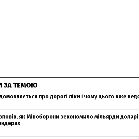
И ЗА ТЕМОЮ
домовляється про дорогі ліки і чому цього вже нед
повів, як Міноборони зекономило мільярди доларі
ендерах