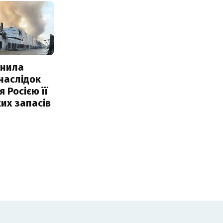
інила
наслідок
 Росією її
их запасів