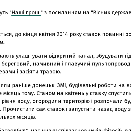
ть "
Наші гроші
" з посиланням на "Вісник держа
ться, до кінця квітня 2014 року ставок повинні 
м.
мають улаштувати відкритий канал, збудувати гі
 береговий, намивний і плавучий пульпопровод
вами і засіяти травою.
яли раніше донецькі ЗМІ, будівельні роботи на в
е місяць тому. Станом на квітень у ставку спустил
рівня воду, огородили територію і розпочали б
 Прочистити сам ставок і запустити назад воду
лькох місяців.
асводбуд" має низку співзасновників-фізосіб, в