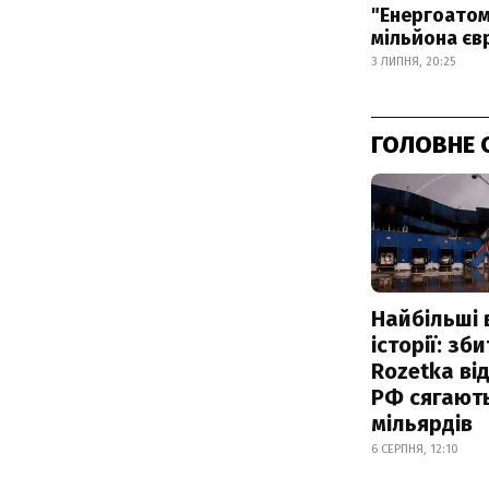
"Енергоатом
мільйона єв
3 ЛИПНЯ, 20:25
ГОЛОВНЕ 
Найбільші 
історії: зб
Rozetka від
РФ сягают
мільярдів
6 СЕРПНЯ, 12:10