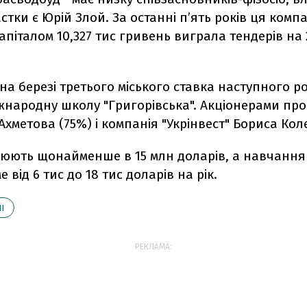
стки є Юрій Злой. За останні п’ять років ця компа
апіталом 10,327 тис гривень виграла тендерів на 
на березі третього міського ставка наступного р
жнародну школу "Григорівська". Акціонерами про
Ахметова (75%) і компанія "Укрінвест" Бориса Кол
нюють щонайменше в 15 млн доларів, а навчання 
 від 6 тис до 18 тис доларів на рік.
І
РЕКЛАМА: