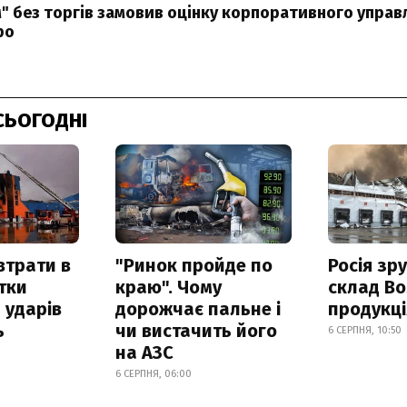
" без торгів замовив оцінку корпоративного управлі
ро
СЬОГОДНІ
втрати в
"Ринок пройде по
Росія зр
итки
краю". Чому
склад Bo
 ударів
дорожчає пальне і
продукц
ь
чи вистачить його
6 СЕРПНЯ, 10:50
на АЗС
6 СЕРПНЯ, 06:00