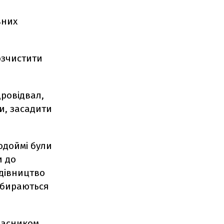
вних
розчистити
дровідвал,
и, засадити
одоймі були
и до
удівництво
 збираються
ласником