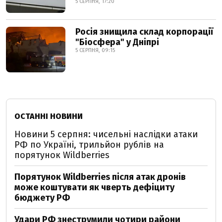
5 СЕРПНЯ, 17:20
Росія знищила склад корпорації
"Біосфера" у Дніпрі
5 СЕРПНЯ, 09:15
ОСТАННІ НОВИНИ
Новини 5 серпня: чисельні наслідки атаки
РФ по Україні, трильйон рублів на
порятунок Wildberries
Порятунок Wildberries після атак дронів
може коштувати як чверть дефіциту
бюджету РФ
Удари РФ знеструмили чотири райони