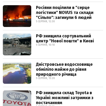
Росіяни поцілили в "серце
логістики" NOVUS та склади
"Сільпо": загинули 6 людей
5 СЕРПНЯ, 12:30
РФ знищила сортувальний
центр "Нової пошти" в Києві
5 СЕРПНЯ, 10:10
Дністровське водосховище
обміліло майже до рівня
природного річища
5 СЕРПНЯ, 13:20
РФ знищила склад Toyota в
Україні: можливі затримки з
постачанням