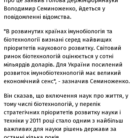
Про це заявив голова Держінформнауки
Володимир Семиноженко, йдеться у
повідомленні відомства.
"В розвинутих країнах імунобіологія та
біотехнології визнані серед найвищих
пріоритетів наукового розвитку. Світовий
ринок біотехнологій оцінюється у сотні
мільярдів доларів. Для України посилений
розвиток імунобіотехнологій має великий
економічний сенс", - зазначив Семиноженко.
Він сказав, що включення наук про життя, у
тому числі біотехнологій, у перелік
стратегічних пріоритетів розвитку науки і
техніки у 2011 році стало одним з найбільш
важливих для науки рішень держави за
останні кілька років.