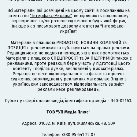
Всі матеріали, які розміщені на цьому сайті із посиланням на
агентство
"Інтерфакс-Україна"
, не підлягають подальшому
відтворенню та/чи розповсюдженню в будь-якій формі,
інакше як з письмового дозволу агентства "Інтерфакс-
Україна".
Матеріали з плашкою PROMOTED, НОВИНИ КОМПАНІЙ та
ПОЗИЦІЯ є рекламними та публікуються на правах реклами.
Редакція може не поділяти погляди, які в них промотуються.
Матеріали з плашкою СПЕЦПРОЄКТ та ЗА ПІДТРИМКИ також є
рекламними, проте редакція бере участь у підготовці цього
контенту і поділяє думки, висловлені у цих матеріалах.
Редакція не несе відповідальності за факти та оціночні
судження, оприлюднені у рекламних матеріалах. Згідно з
українським законодавством відповідальність за зміст
реклами несе рекламодавець.
Cубєкт у сфері онлайн-медіа; ідентифікатор медіа - R40-02163.
ТОВ "УП Медіа Плюс"
Адреса: 01032, м. Київ, вул. Жилянська, 48, 50А
Телефон: +380 95 641 22 07