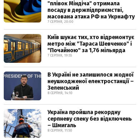
"плівок Міндіча" отримала
посаду в держпідприємстві,
масована атака РФ на Укрнафту
7 СЕРПНЯ, 20:00
Київ шукає тих, хто відремонтує
метро між "Тараса Шевченко" і
"Почайною" за 1,76 мільярда
7 СЕРПНЯ, 19:55
В Україні не залишилося жодної
неушкодженої електростанції –
Зеленський
8 СЕРПНЯ, 14:10
Україна пройшла рекордну
серпневу спеку без відключень
– Шмигаль
8 СЕРПНЯ, 11:50