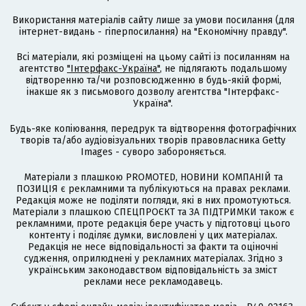
Використання матеріалів сайту лише за умови посилання (для
інтернет-видань - гіперпосилання) на "Економічну правду".
Всі матеріали, які розміщені на цьому сайті із посиланням на
агентство
"Інтерфакс-Україна"
, не підлягають подальшому
відтворенню та/чи розповсюдженню в будь-якій формі,
інакше як з письмового дозволу агентства "Інтерфакс-
Україна".
Будь-яке копіювання, передрук та відтворення фотографічних
творів та/або аудіовізуальних творів правовласника Getty
Images - суворо забороняється.
Матеріали з плашкою PROMOTED, НОВИНИ КОМПАНІЙ та
ПОЗИЦІЯ є рекламними та публікуються на правах реклами.
Редакція може не поділяти погляди, які в них промотуються.
Матеріали з плашкою СПЕЦПРОЄКТ та ЗА ПІДТРИМКИ також є
рекламними, проте редакція бере участь у підготовці цього
контенту і поділяє думки, висловлені у цих матеріалах.
Редакція не несе відповідальності за факти та оціночні
судження, оприлюднені у рекламних матеріалах. Згідно з
українським законодавством відповідальність за зміст
реклами несе рекламодавець.