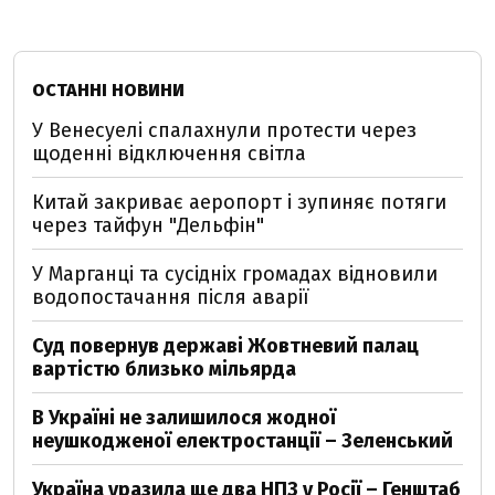
ОСТАННІ НОВИНИ
У Венесуелі спалахнули протести через
щоденні відключення світла
Китай закриває аеропорт і зупиняє потяги
через тайфун "Дельфін"
У Марганці та сусідніх громадах відновили
водопостачання після аварії
Суд повернув державі Жовтневий палац
вартістю близько мільярда
В Україні не залишилося жодної
неушкодженої електростанції – Зеленський
Україна уразила ще два НПЗ у Росії – Генштаб