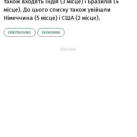
також входять Індія (3 місце) і Бразилія (4
місце). До цього списку також увійшли
Німеччина (5 місце) і США (2 місце).
ERNST&YOUNG
ЕКОНОМІКА
РЕКЛАМА: