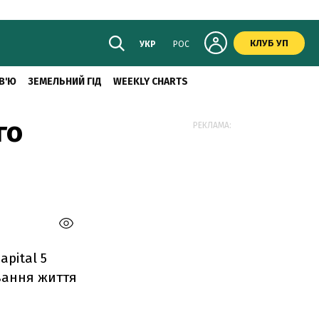
КЛУБ УП
УКР
РОС
В'Ю
ЗЕМЕЛЬНИЙ ГІД
WEEKLY CHARTS
го
РЕКЛАМА:
pital 5
ування життя