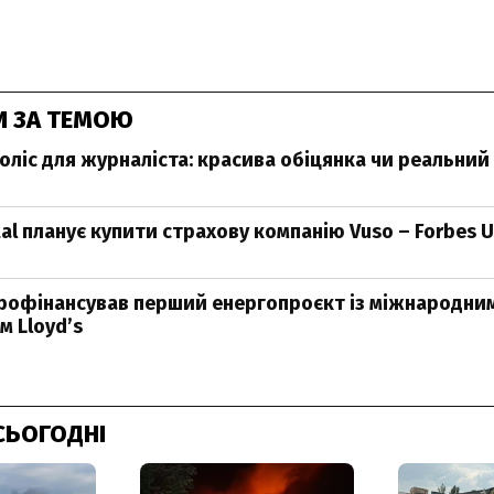
И ЗА ТЕМОЮ
оліс для журналіста: красива обіцянка чи реальний
al планує купити страхову компанію Vuso – Forbes U
рофінансував перший енергопроєкт із міжнародни
м Lloyd’s
СЬОГОДНІ