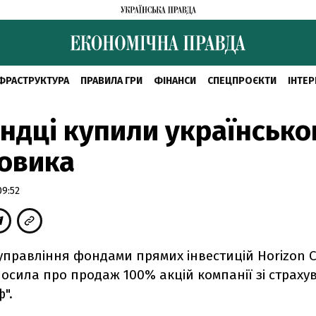
ФРАСТРУКТУРА
ПРАВИЛА ГРИ
ФІНАНСИ
СПЕЦПРОЄКТИ
ІНТЕР
ндці купили українсько
овика
09:52
управління фондами прямих інвестицій Horizon Ca
осила про продаж 100% акцій компанії зі страх
".