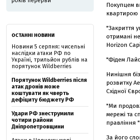
років перерви
Покупцем в
квартирою в
"Закриття у
ОСТАННІ НОВИНИ
отримані не
Horizon Capi
Новини 5 серпня: чисельні
наслідки атаки РФ по
"Фідем Лайф
Україні, трильйон рублів на
порятунок Wildberries
Нинішня біз
Порятунок Wildberries після
розвитку Ae
атак дронів може
Східної Євр
коштувати як чверть
дефіциту бюджету РФ
"Ми продов
Удари РФ знеструмили
мережі та с
чотири райони
правління 
Дніпропетровщини
За його сло