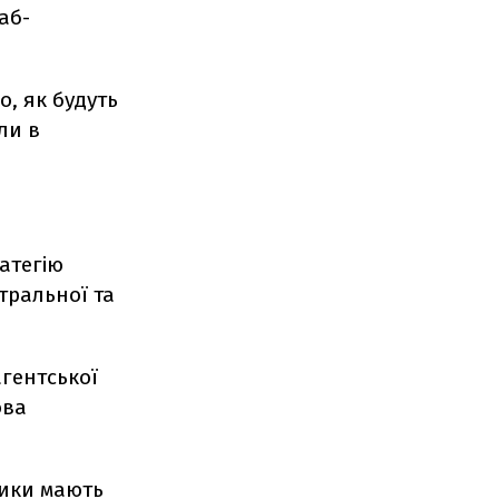
аб-
о, як будуть
ли в
атегію
тральної та
гентської
ова
ники мають