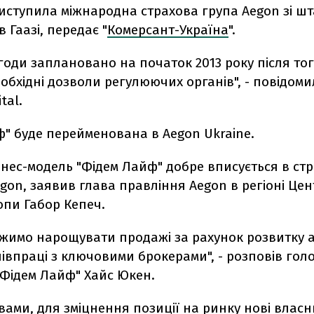
иступила міжнародна страхова група Aegon зі шт
 Гаазі, передає "
Комерсант-Україна
".
годи заплановано на початок 2013 року після тог
обхідні дозволи регулюючих органів", - повідоми
tal.
" буде перейменована в Aegon Ukraine.
нес-модель "Фідем Лайф" добре вписується в стр
gon, заявив глава правління Aegon в регіоні Цен
опи Габор Кепеч.
жимо нарощувати продажі за рахунок розвитку а
півпраці з ключовими брокерами", - розповів гол
"Фідем Лайф" Хайс Юкен.
вами, для зміцнення позиції на ринку нові влас