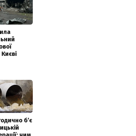
ила
льний
ової
 Києві
тодично б’є
ицькій
ерації: чим