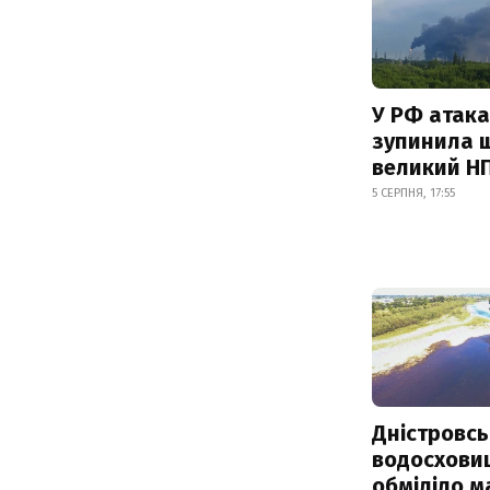
У РФ атака
зупинила 
великий Н
5 СЕРПНЯ, 17:55
Дністровсь
водосхови
обміліло м