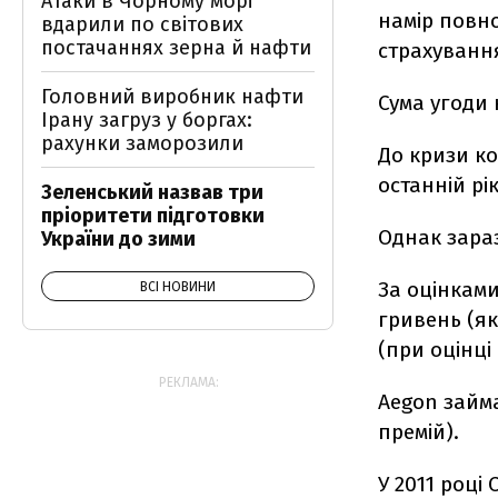
Атаки в Чорному морі
намір повно
вдарили по світових
постачаннях зерна й нафти
страхування
Головний виробник нафти
Сума угоди 
Ірану загруз у боргах:
рахунки заморозили
До кризи ко
останній рік
Зеленський назвав три
пріоритети підготовки
Однак зараз
України до зими
За оцінками
ВСІ НОВИНИ
гривень (я
(при оцінці
РЕКЛАМА:
Aegon займ
премій).
У 2011 році