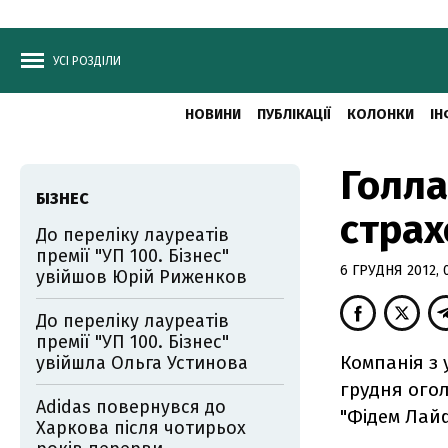
УСІ РОЗДІЛИ
НОВИНИ
ПУБЛІКАЦІЇ
КОЛОНКИ
ІН
Голла
БІЗНЕС
страх
До переліку лауреатів
премії "УП 100. Бізнес"
6 ГРУДНЯ 2012, 
увійшов Юрій Риженков
До переліку лауреатів
премії "УП 100. Бізнес"
Компанія з 
увійшла Ольга Устинова
грудня огол
Adidas повернувся до
"Фідем Лайф
Харкова після чотирьох