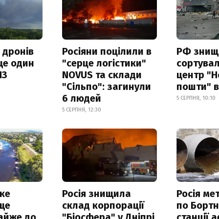
 дронів
Росіяни поцілили в
РФ знищ
ще один
"серце логістики"
сортува
ПЗ
NOVUS та склади
центр "Н
"Сільпо": загинули
пошти" в
6 людей
5 СЕРПНЯ, 10:10
5 СЕРПНЯ, 12:30
ке
Росія знищила
Росія ме
ще
склад корпорації
по Бортн
айже до
"Біосфера" у Дніпрі
станції а