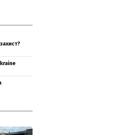
 захист?
kraine
м