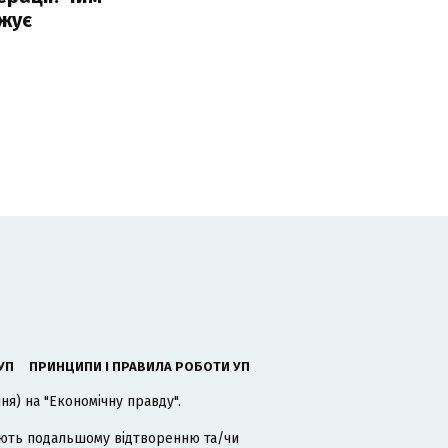
жує
УП
ПРИНЦИПИ І ПРАВИЛА РОБОТИ УП
я) на "Економічну правду".
гають подальшому відтворенню та/чи