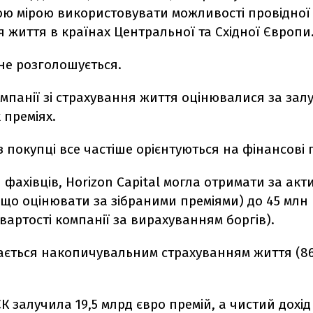
ю мірою використовувати можливості провідної к
 життя в країнах Центральної та Східної Європи
не розголошується.
мпанії зі страхування життя оцінювалися за зал
 преміях.
 покупці все частіше орієнтуються на фінансові
 фахівців, Horizon Capital могла отримати за акти
кщо оцінювати за зібраними преміями) до 45 млн
 вартості компанії за вирахуванням боргів).
ається накопичувальним страхуванням життя (8
 СК залучила 19,5 млрд євро премій, а чистий дохі