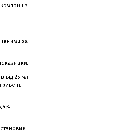
омпанії зі
.
ученими за
 показники.
в від 25 млн
 гривень
6,6%
д становив