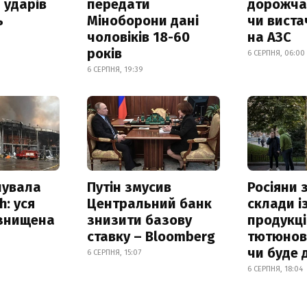
 ударів
передати
дорожчає
ь
Міноборони дані
чи виста
чоловіків 18-60
на АЗС
років
6 СЕРПНЯ, 06:00
6 СЕРПНЯ, 19:39
нувала
Путін змусив
Росіяни
h: уся
Центральний банк
склади і
 знищена
знизити базову
продукці
ставку – Bloomberg
тютюнови
чи буде 
6 СЕРПНЯ, 15:07
6 СЕРПНЯ, 18:04