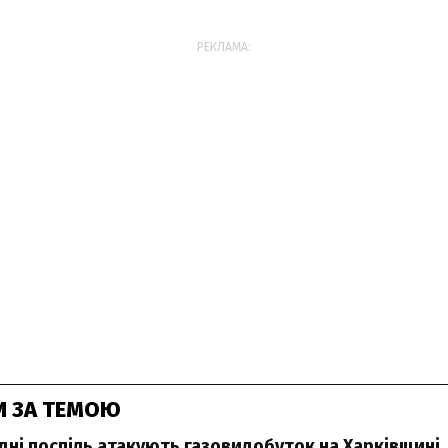
РЕКЛАМА:
И ЗА ТЕМОЮ
 дні поспіль атакують газовидобуток на Харківщині