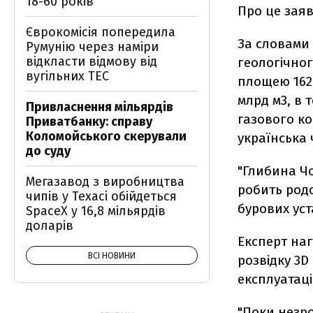
18-60 років
Про це заяв
Єврокомісія попередила
За словами 
Румунію через наміри
відкласти відмову від
геологічно
вугільних ТЕС
площею 162 
млрд м3, в 
Привласнення мільярдів
газового ко
Приватбанку: справу
Коломойського скерували
українська 
до суду
"Глибина Чо
Мегазавод з виробництва
робить род
чипів у Техасі обійдеться
бурових уст
SpaceX у 16,8 мільярдів
доларів
Експерт наг
ВСІ НОВИНИ
розвідку 3
експлуатаці
"Поки незро