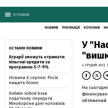
УСІ РОЗДІЛИ
НОВИНИ
ПУБЛІКАЦІЇ
КОЛОНКИ
ІН
У "На
ОСТАННІ НОВИНИ
"вишк
Аграрії зможуть отримати
пільгові кредити за
4 ГРУДНЯ 2012, 1
програмою 5-7-9%
Новини 6 серпня: Росія
нищить бізнес
На сьогодні
Кабмін зобовʼязав
фінансуванн
податкову передати
обтяжений 
Міноборони дані чоловіків