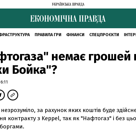
ФРАСТРУКТУРА
ПРАВИЛА ГРИ
ФІНАНСИ
СПЕЦПРОЄКТИ
ІНТЕР
фтогаза" немає грошей 
и Бойка"?
6:11
 незрозуміло, за рахунок яких коштів буде здійсн
я контракту з Keppel, так як "Нафтогаз" і без ць
боргами.