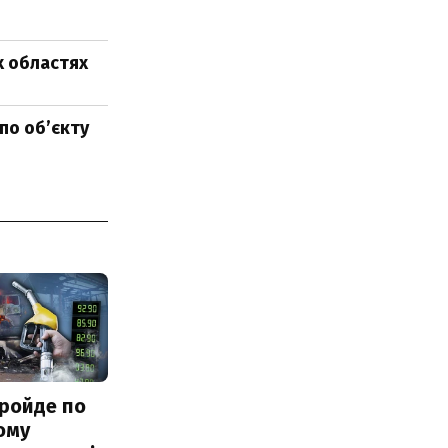
х областях
 по об’єкту
ройде по
ому