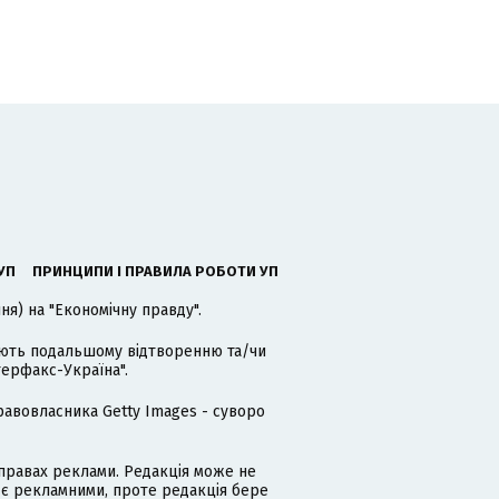
УП
ПРИНЦИПИ І ПРАВИЛА РОБОТИ УП
я) на "Економічну правду".
гають подальшому відтворенню та/чи
терфакс-Україна".
равовласника Getty Images - суворо
равах реклами. Редакція може не
 є рекламними, проте редакція бере