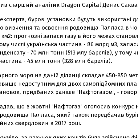
ив старший аналітик Dragon Capital Денис Саква
експерта, бурові установки будуть використані д
го вивчення та освоєння родовища Палласа в Чо
км2: прогнозні запаси газу в його межах становл
тому числі українська частина - 86 млрд м3, запас
нденсату - 70 млн тонн (513 млy барелів), у тому ч
частина - 45 млн тонн (328 млн барелів).
рного моря на даній ділянці складає 450-850 мет
овище недоступним для двох самопідйомних пла
ановок, придбаних раніше "Нафтогазом", - говор
адав, що в жовтні "Нафтогаз" оголосив конкурс 
D родовища Палласа, який також передбачав бур
йних свердловин в 2017 році.
зуміло, за рахунок яких коштів буде здійснено 