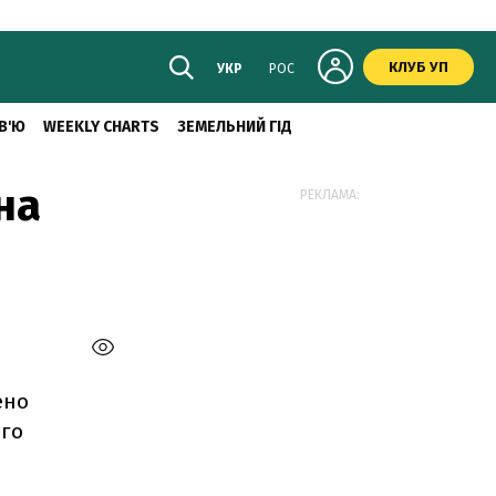
КЛУБ УП
УКР
РОС
В'Ю
WEEKLY CHARTS
ЗЕМЕЛЬНИЙ ГІД
на
РЕКЛАМА:
ено
ого