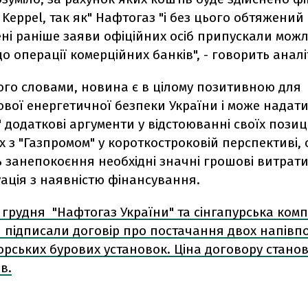
 Keppel, так як" Нафтогаз "і без цього обтяжений
ні раніше заяви офіційних осіб припускали можл
о операції комерційних банків", - говорить аналі
ого словами, новина є в цілому позитивною для
вої енергетичної безпеки України і може надат
 додаткові аргументи у відстоюванні своїх позиц
 з "Газпромом" у короткостроковій перспективі,
занепокоєння необхідні значні грошові витрати
ація з наявністю фінансування.
 грудня "Нафтогаз України" та сінгапурська комп
d підписали договір про постачання двох напів
рських бурових установок. Ціна договору станов
в.