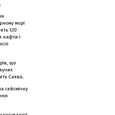
.
ля
рному морі
ять 120
и нафти і
ислі
рів, що
вучих
ить Саква.
на сейсмічну
іння
фінансування