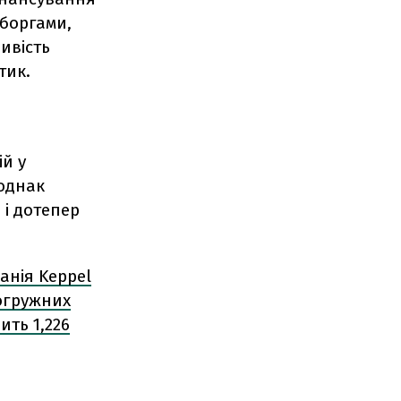
 боргами,
ивість
тик.
и
ій у
 однак
 і дотепер
анія Keppel
погружних
ить 1,226