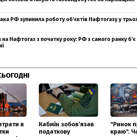
ака РФ зупинила роботу об'єктів Нафтогазу у трьо
 на Нафтогаз з початку року: РФ з самого ранку б'є
ні
СЬОГОДНІ
втрати в
Кабмін зобовʼязав
"Ринок п
итки
податкову
краю". Ч