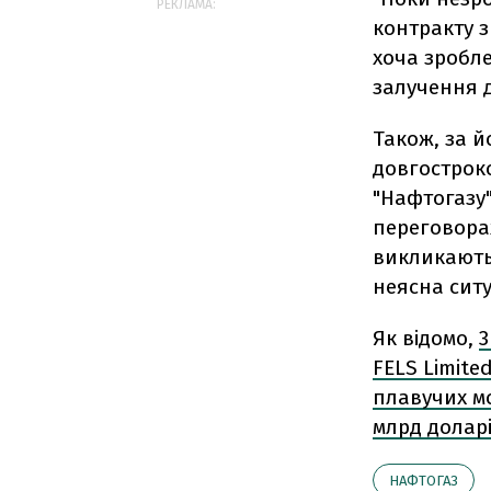
РЕКЛАМА:
контракту з
хоча зробле
залучення д
Також, за й
довгостроко
"Нафтогазу"
переговорах
викликають 
неясна ситу
Як відомо,
3
FELS Limite
плавучих мо
млрд доларі
НАФТОГАЗ