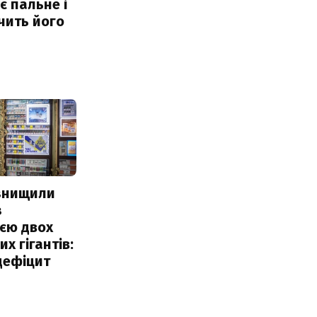
 пальне і
чить його
 знищили
з
єю двох
х гігантів:
дефіцит