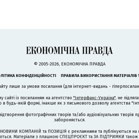
© 2005-2026, ЕКОНОМІЧНА ПРАВДА
ЛІТИКА КОНФІДЕНЦІЙНОСТІ
ПРАВИЛА ВИКОРИСТАННЯ МАТЕРІАЛІВ 
айту лише за умови посилання (для інтернет-видань - гіперпосиланн
му сайті із посиланням на агентство
"Інтерфакс-Україна"
, не підля
 будь-якій формі, інакше як з письмового дозволу агентства "Ін
відтворення фотографічних творів та/або аудіовізуальних творів п
забороняється.
НОВИНИ КОМПАНІЙ та ПОЗИЦІЯ є рекламними та публікуються на п
туються. Матеріали з плашкою СПЕЦПРОЄКТ та ЗА ПІДТРИМКИ також