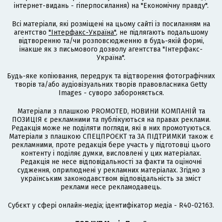
інтернет-видань - гіперпосилання) на "Економічну правду".
Всі матеріали, які розміщені на цьому сайті із посиланням на
агентство
"Інтерфакс-Україна"
, не підлягають подальшому
відтворенню та/чи розповсюдженню в будь-якій формі,
інакше як з письмового дозволу агентства "Інтерфакс-
Україна".
Будь-яке копіювання, передрук та відтворення фотографічних
творів та/або аудіовізуальних творів правовласника Getty
Images - суворо забороняється.
Матеріали з плашкою PROMOTED, НОВИНИ КОМПАНІЙ та
ПОЗИЦІЯ є рекламними та публікуються на правах реклами.
Редакція може не поділяти погляди, які в них промотуються.
Матеріали з плашкою СПЕЦПРОЄКТ та ЗА ПІДТРИМКИ також є
рекламними, проте редакція бере участь у підготовці цього
контенту і поділяє думки, висловлені у цих матеріалах.
Редакція не несе відповідальності за факти та оціночні
судження, оприлюднені у рекламних матеріалах. Згідно з
українським законодавством відповідальність за зміст
реклами несе рекламодавець.
Cубєкт у сфері онлайн-медіа; ідентифікатор медіа - R40-02163.