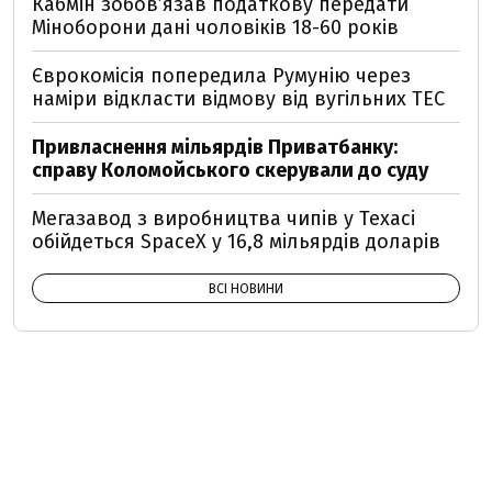
Кабмін зобовʼязав податкову передати
Міноборони дані чоловіків 18-60 років
Єврокомісія попередила Румунію через
наміри відкласти відмову від вугільних ТЕС
Привласнення мільярдів Приватбанку:
справу Коломойського скерували до суду
Мегазавод з виробництва чипів у Техасі
обійдеться SpaceX у 16,8 мільярдів доларів
ВСІ НОВИНИ