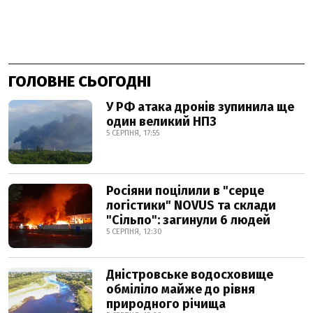
ГОЛОВНЕ СЬОГОДНІ
У РФ атака дронів зупинила ще
один великий НПЗ
5 СЕРПНЯ, 17:55
Росіяни поцілили в "серце
логістики" NOVUS та склади
"Сільпо": загинули 6 людей
5 СЕРПНЯ, 12:30
Дністровське водосховище
обміліло майже до рівня
природного річища