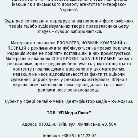
інакше як з письмового дозволу агентства "Інтерфакс-
Україна".
Будь-яке копіювання, передрук та відтворення фотографічних
творів та/або аудіовізуальних творів правовласника Getty
Images - суворо забороняється.
Матеріали з плашкою PROMOTED, НОВИНИ КОМПАНІЙ та
ПОЗИЦІЯ є рекламними та публікуються на правах реклами.
Редакція може не поділяти погляди, які в них промотуються.
Матеріали з плашкою СПЕЦПРОЄКТ та ЗА ПІДТРИМКИ також є
рекламними, проте редакція бере участь у підготовці цього
контенту і поділяє думки, висловлені у цих матеріалах.
Редакція не несе відповідальності за факти та оціночні
судження, оприлюднені у рекламних матеріалах. Згідно з
українським законодавством відповідальність за зміст
реклами несе рекламодавець.
Cубєкт у сфері онлайн-медіа; ідентифікатор медіа - R40-02163.
ТОВ "УП Медіа Плюс"
Адреса: 01032, м. Київ, вул. Жилянська, 48, 50А
Телефон: +380 95 641 22 07