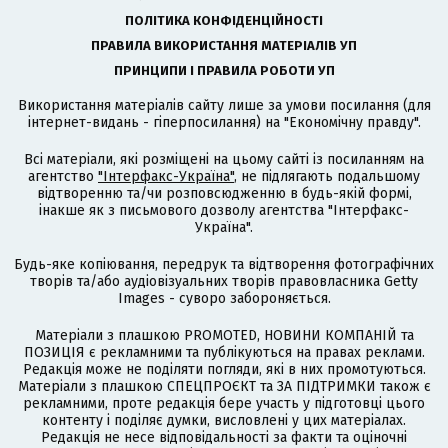
ПОЛІТИКА КОНФІДЕНЦІЙНОСТІ
ПРАВИЛА ВИКОРИСТАННЯ МАТЕРІАЛІВ УП
ПРИНЦИПИ І ПРАВИЛА РОБОТИ УП
Використання матеріалів сайту лише за умови посилання (для
інтернет-видань - гіперпосилання) на "Економічну правду".
Всі матеріали, які розміщені на цьому сайті із посиланням на
агентство
"Інтерфакс-Україна"
, не підлягають подальшому
відтворенню та/чи розповсюдженню в будь-якій формі,
інакше як з письмового дозволу агентства "Інтерфакс-
Україна".
Будь-яке копіювання, передрук та відтворення фотографічних
творів та/або аудіовізуальних творів правовласника Getty
Images - суворо забороняється.
Матеріали з плашкою PROMOTED, НОВИНИ КОМПАНІЙ та
ПОЗИЦІЯ є рекламними та публікуються на правах реклами.
Редакція може не поділяти погляди, які в них промотуються.
Матеріали з плашкою СПЕЦПРОЄКТ та ЗА ПІДТРИМКИ також є
рекламними, проте редакція бере участь у підготовці цього
контенту і поділяє думки, висловлені у цих матеріалах.
Редакція не несе відповідальності за факти та оціночні