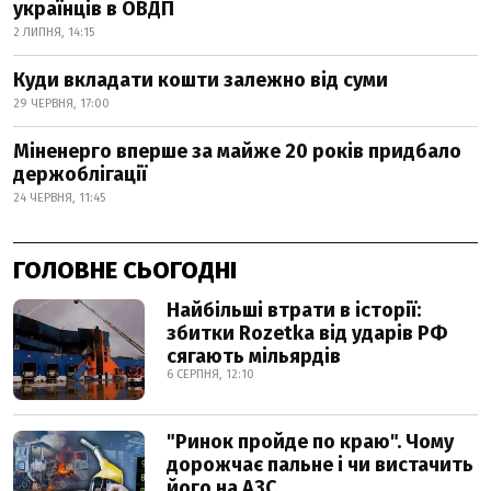
українців в ОВДП
2 ЛИПНЯ, 14:15
Куди вкладати кошти залежно від суми
29 ЧЕРВНЯ, 17:00
Міненерго вперше за майже 20 років придбало
держоблігації
24 ЧЕРВНЯ, 11:45
ГОЛОВНЕ СЬОГОДНІ
Найбільші втрати в історії:
збитки Rozetka від ударів РФ
сягають мільярдів
6 СЕРПНЯ, 12:10
"Ринок пройде по краю". Чому
дорожчає пальне і чи вистачить
його на АЗС