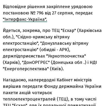
Відповідне рішення закріплене урядовою
постановою № 796 від 27 серпня, передає
"Інтерфакс-Україна".
Йдеться, зокрема, про ТЕЦ "Есхар" (Харківська
обл.), "Східно-кримську вітряну
електростанцію", "Донузлавську вітряну
електростанцію" (обидві - АРК),
держпідприємствах "Укркотлоочистка"
(Харків), "ДонОРГРЕС" (Донецька обл .) і НДІ
"Енергоперспектива" (Київ).
Нагадаємо, напередодні Кабінет міністрів
вирішив передати Фонду держмайна України
пакети акцій чотирьох
теплоелектроцентралей (ТЕЦ), в тому числі
ТЕЦ "Есхар", для їх подальшої приватизації.