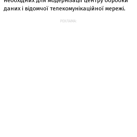
необхідних для модернізації центру обробки
даних і відомчої телекомунікаційної мережі.
РЕКЛАМА: