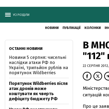
УСІ РОЗДІЛИ
НОВИНИ
ПУБЛІКАЦІЇ
КОЛОНКИ
ІН
В МНС
ОСТАННІ НОВИНИ
"112"
Новини 5 серпня: чисельні
наслідки атаки РФ по
22 СЕРПНЯ 2012, 
Україні, трильйон рублів на
порятунок Wildberries
Порятунок Wildberries після
Міністерств
атак дронів може
коштувати як чверть
ситуацій ко
дефіциту бюджету РФ
Про це заяв