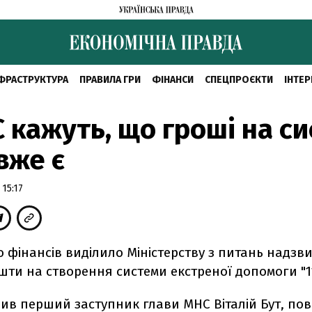
ФРАСТРУКТУРА
ПРАВИЛА ГРИ
ФІНАНСИ
СПЕЦПРОЄКТИ
ІНТЕР
 кажуть, що гроші на с
 вже є
15:17
о фінансів виділило Міністерству з питань надз
шти на створення системи екстреної допомоги "11
ив перший заступник глави МНС Віталій Бут, пов