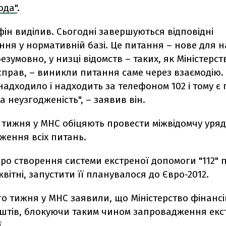
ода"
.
ін виділив. Сьогодні завершуються відповідні
ня у нормативній базі. Це питання – нове для 
безумовно, у низці відомств – таких, як Міністерст
справ, – виникли питання саме через взаємодію.
надходило і надходить за телефоном 102 і тому є
 неузгодженість", – заявив він.
 тижня у МНС обіцяють провести міжвідомчу уря
ження всіх питань.
про створення системи екстреної допомоги "112"
квітні, запустити її планувалося до Євро-2012.
о тижня у МНС заявили, що Міністерство фінансі
оштів, блокуючи таким чином запровадження екс
.