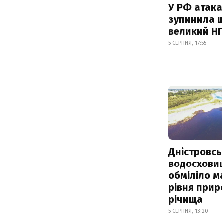
У РФ атака
зупинила 
великий Н
5 СЕРПНЯ, 17:55
Дністровсь
водосхови
обміліло м
рівня при
річища
5 СЕРПНЯ, 13:20