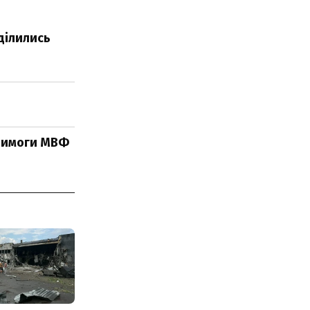
ділились
 вимоги МВФ