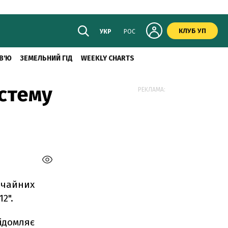
КЛУБ УП
УКР
РОС
В'Ю
ЗЕМЕЛЬНИЙ ГІД
WEEKLY CHARTS
истему
РЕКЛАМА:
вичайних
2".
ідомляє