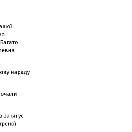
нашої
во
 Багато
 певна
дову нараду
 почали
в затягує
треної