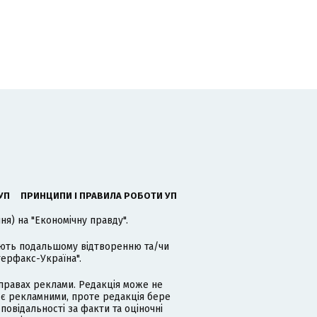
УП
ПРИНЦИПИ І ПРАВИЛА РОБОТИ УП
я) на "Економічну правду".
гають подальшому відтворенню та/чи
терфакс-Україна".
равах реклами. Редакція може не
 є рекламними, проте редакція бере
дповідальності за факти та оціночні