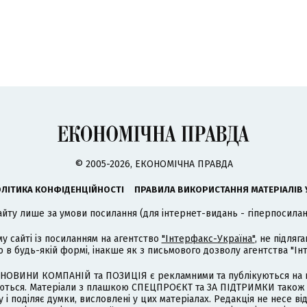
© 2005-2026, ЕКОНОМІЧНА ПРАВДА
ЛІТИКА КОНФІДЕНЦІЙНОСТІ
ПРАВИЛА ВИКОРИСТАННЯ МАТЕРІАЛІВ 
айту лише за умови посилання (для інтернет-видань - гіперпосиланн
му сайті із посиланням на агентство
"Інтерфакс-Україна"
, не підля
 будь-якій формі, інакше як з письмового дозволу агентства "Ін
НОВИНИ КОМПАНІЙ та ПОЗИЦІЯ є рекламними та публікуються на п
туються. Матеріали з плашкою СПЕЦПРОЄКТ та ЗА ПІДТРИМКИ також
 і поділяє думки, висловлені у цих матеріалах. Редакція не несе ві