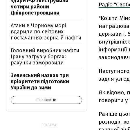
Удари РФ знеструмили
Радіо "Своб
чотири райони
Дніпропетровщини
"Кошти Мінф
Атаки в Чорному морі
напрацюван
вдарили по світових
держави і, 
постачаннях зерна й нафти
внутрішніх 
інформації 
Головний виробник нафти
Ірану загруз у боргах:
законодавча
рахунки заморозили
Наступного
Зеленський назвав три
задля узгод
пріоритети підготовки
України до зими
Як відомо, 
говорити у 
ВСІ НОВИНИ
Раніше цьог
розподіл к
РЕКЛАМА:
гарячої лінії