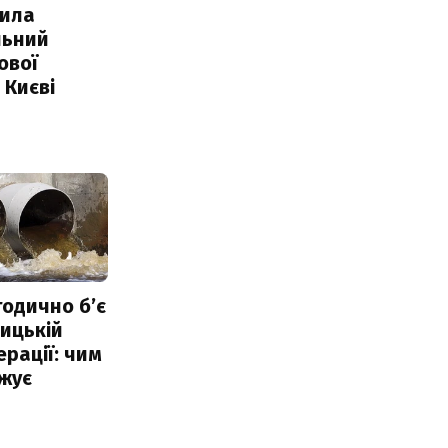
ила
льний
ової
 Києві
тодично б’є
ицькій
ерації: чим
жує