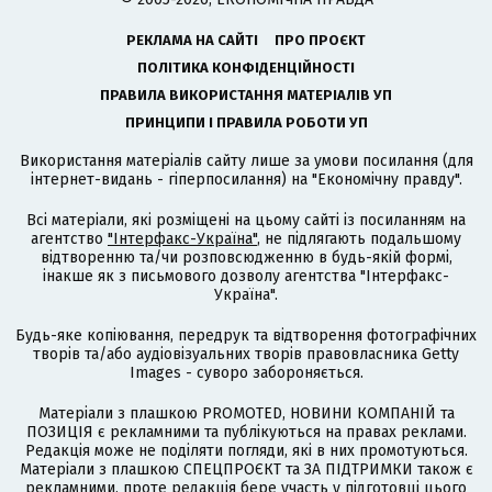
РЕКЛАМА НА САЙТІ
ПРО ПРОЄКТ
ПОЛІТИКА КОНФІДЕНЦІЙНОСТІ
ПРАВИЛА ВИКОРИСТАННЯ МАТЕРІАЛІВ УП
ПРИНЦИПИ І ПРАВИЛА РОБОТИ УП
Використання матеріалів сайту лише за умови посилання (для
інтернет-видань - гіперпосилання) на "Економічну правду".
Всі матеріали, які розміщені на цьому сайті із посиланням на
агентство
"Інтерфакс-Україна"
, не підлягають подальшому
відтворенню та/чи розповсюдженню в будь-якій формі,
інакше як з письмового дозволу агентства "Інтерфакс-
Україна".
Будь-яке копіювання, передрук та відтворення фотографічних
творів та/або аудіовізуальних творів правовласника Getty
Images - суворо забороняється.
Матеріали з плашкою PROMOTED, НОВИНИ КОМПАНІЙ та
ПОЗИЦІЯ є рекламними та публікуються на правах реклами.
Редакція може не поділяти погляди, які в них промотуються.
Матеріали з плашкою СПЕЦПРОЄКТ та ЗА ПІДТРИМКИ також є
рекламними, проте редакція бере участь у підготовці цього