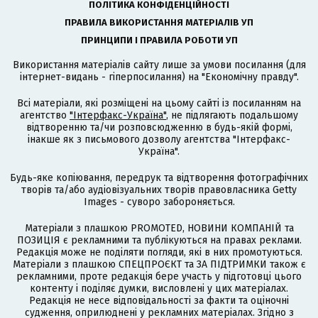
ПОЛІТИКА КОНФІДЕНЦІЙНОСТІ
ПРАВИЛА ВИКОРИСТАННЯ МАТЕРІАЛІВ УП
ПРИНЦИПИ І ПРАВИЛА РОБОТИ УП
Використання матеріалів сайту лише за умови посилання (для
інтернет-видань - гіперпосилання) на "Економічну правду".
Всі матеріали, які розміщені на цьому сайті із посиланням на
агентство
"Інтерфакс-Україна"
, не підлягають подальшому
відтворенню та/чи розповсюдженню в будь-якій формі,
інакше як з письмового дозволу агентства "Інтерфакс-
Україна".
Будь-яке копіювання, передрук та відтворення фотографічних
творів та/або аудіовізуальних творів правовласника Getty
Images - суворо забороняється.
Матеріали з плашкою PROMOTED, НОВИНИ КОМПАНІЙ та
ПОЗИЦІЯ є рекламними та публікуються на правах реклами.
Редакція може не поділяти погляди, які в них промотуються.
Матеріали з плашкою СПЕЦПРОЄКТ та ЗА ПІДТРИМКИ також є
рекламними, проте редакція бере участь у підготовці цього
контенту і поділяє думки, висловлені у цих матеріалах.
Редакція не несе відповідальності за факти та оціночні
судження, оприлюднені у рекламних матеріалах. Згідно з