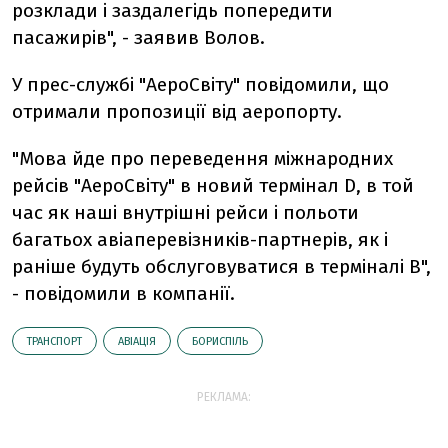
розклади і заздалегідь попередити
пасажирів", - заявив Волов.
У прес-службі "АероСвіту" повідомили, що
отримали пропозиції від аеропорту.
"Мова йде про переведення міжнародних
рейсів "АероСвіту" в новий термінал D, в той
час як наші внутрішні рейси і польоти
багатьох авіаперевізників-партнерів, як і
раніше будуть обслуговуватися в терміналі B",
- повідомили в компанії.
ТРАНСПОРТ
АВІАЦІЯ
БОРИСПІЛЬ
РЕКЛАМА: