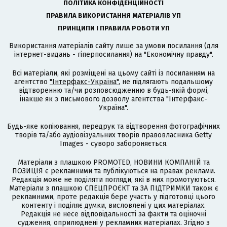
ПОЛІТИКА КОНФІДЕНЦІЙНОСТІ
ПРАВИЛА ВИКОРИСТАННЯ МАТЕРІАЛІВ УП
ПРИНЦИПИ І ПРАВИЛА РОБОТИ УП
Використання матеріалів сайту лише за умови посилання (для
інтернет-видань - гіперпосилання) на "Економічну правду".
Всі матеріали, які розміщені на цьому сайті із посиланням на
агентство
"Інтерфакс-Україна"
, не підлягають подальшому
відтворенню та/чи розповсюдженню в будь-якій формі,
інакше як з письмового дозволу агентства "Інтерфакс-
Україна".
Будь-яке копіювання, передрук та відтворення фотографічних
творів та/або аудіовізуальних творів правовласника Getty
Images - суворо забороняється.
Матеріали з плашкою PROMOTED, НОВИНИ КОМПАНІЙ та
ПОЗИЦІЯ є рекламними та публікуються на правах реклами.
Редакція може не поділяти погляди, які в них промотуються.
Матеріали з плашкою СПЕЦПРОЄКТ та ЗА ПІДТРИМКИ також є
рекламними, проте редакція бере участь у підготовці цього
контенту і поділяє думки, висловлені у цих матеріалах.
Редакція не несе відповідальності за факти та оціночні
судження, оприлюднені у рекламних матеріалах. Згідно з