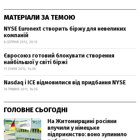
МАТЕРІАЛИ ЗА ТЕМОЮ
NYSE Euronext створить біржу для невеликих
компаній
6 СЕРПНЯ 2012, 20:12
Євросоюз готовий блокувати створення
найбільшої у світі біржі
11 СІЧНЯ 2012, 14:36
Nasdaq і ICE відмовилися від придбання NYSE
16 ТРАВНЯ 2011, 16:36
ГОЛОВНЕ СЬОГОДНІ
На Житомирщині росіяни
влучили у німецьке
підприємство: воно зупинило