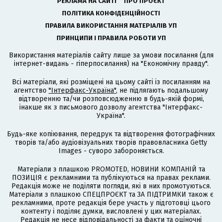
РЕКЛАМА НА САЙТІ
ПРО ПРОЄКТ
ПОЛІТИКА КОНФІДЕНЦІЙНОСТІ
ПРАВИЛА ВИКОРИСТАННЯ МАТЕРІАЛІВ УП
ПРИНЦИПИ І ПРАВИЛА РОБОТИ УП
Використання матеріалів сайту лише за умови посилання (для
інтернет-видань - гіперпосилання) на "Економічну правду".
Всі матеріали, які розміщені на цьому сайті із посиланням на
агентство
"Інтерфакс-Україна"
, не підлягають подальшому
відтворенню та/чи розповсюдженню в будь-якій формі,
інакше як з письмового дозволу агентства "Інтерфакс-
Україна".
Будь-яке копіювання, передрук та відтворення фотографічних
творів та/або аудіовізуальних творів правовласника Getty
Images - суворо забороняється.
Матеріали з плашкою PROMOTED, НОВИНИ КОМПАНІЙ та
ПОЗИЦІЯ є рекламними та публікуються на правах реклами.
Редакція може не поділяти погляди, які в них промотуються.
Матеріали з плашкою СПЕЦПРОЄКТ та ЗА ПІДТРИМКИ також є
рекламними, проте редакція бере участь у підготовці цього
контенту і поділяє думки, висловлені у цих матеріалах.
Редакція не несе відповідальності за факти та оціночні