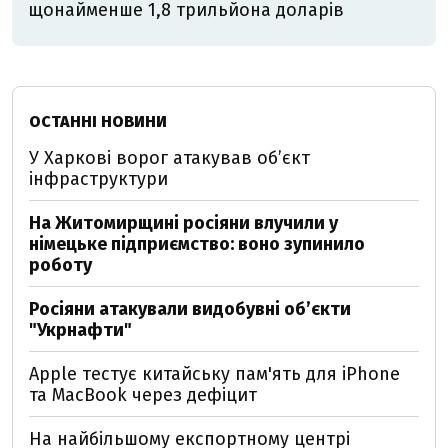
щонайменше 1,8 трильйона доларів
ОСТАННІ НОВИНИ
У Харкові ворог атакував обʼєкт
інфраструктури
На Житомирщині росіяни влучили у
німецьке підприємство: воно зупинило
роботу
Росіяни атакували видобувні обʼєкти
"Укрнафти"
Apple тестує китайську пам'ять для iPhone
та MacBook через дефіцит
На найбільшому експортному центрі