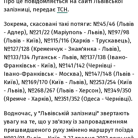
Про це повідомляється на сайті Львівської
залізниці, передає
ТСН
.
Зокрема, скасовані такі потяги: №45/46 (Львів
- Адлер), №21/22 (Маріуполь - Львів), №97/98
(Львів - Київ), №115/116 (Харків - Трускавець),
№127/128 (Кременчук - Знам'янка - Львів),
№133/134 Луганськ - Львів, №137/138 (Івано-
Франківськ - Київ), №141/142 (Чернівці -
Івано-Франківськ - Москва), №147/148 (Львів -
Київ), №169/170 (Київ - Львів), №253/254 (Київ
- Львів), №268/267 (Львів - Херсон), №349/350
(Яремче - Харків), №351/352 (Одеса - Чернівці).
Водночас, у "Львівській залізниці" звертають
увагу на те, що у зв'язку із запровадженням
пришвидшеного руху змінено маршрут поїзда