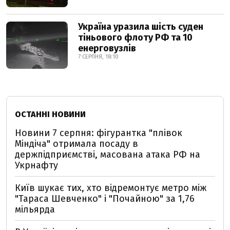
Україна уразила шість суден
тіньового флоту РФ та 10
енерговузлів
7 СЕРПНЯ, 18:10
ОСТАННІ НОВИНИ
Новини 7 серпня: фігурантка "плівок
Міндіча" отримала посаду в
держпідприємстві, масована атака РФ на
Укрнафту
Київ шукає тих, хто відремонтує метро між
"Тараса Шевченко" і "Почайною" за 1,76
мільярда