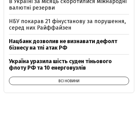
В Україні за місяць скоротилися міжнародні
валютні резерви
НБУ покарав 21 фінустанову за порушення,
серед них Райффайзен
Нацбанк дозволив не визнавати дефолт
бізнесу на тлі атак РФ
Україна уразила шість суден тіньового
флоту РФ та 10 енерговузлів
ВСІ НОВИНИ