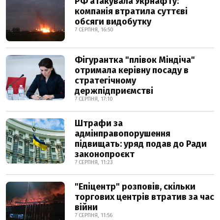
РФ атакувала Укрнафту:
компанія втратила суттєві
обсяги видобутку
7 СЕРПНЯ, 16:50
Фігурантка "плівок Міндіча"
отримала керівну посаду в
стратегічному
держпідприємстві
7 СЕРПНЯ, 17:10
Штрафи за
адмінправопорушення
підвищать: уряд подав до Ради
законопроєкт
7 СЕРПНЯ, 11:23
"Епіцентр" розповів, скільки
торгових центрів втратив за час
війни
7 СЕРПНЯ, 11:56