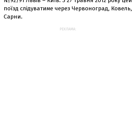
№92/91 Львів – Київ. З 27 травня 2012 року цей
поїзд слідуватиме через Червоноград, Ковель,
Сарни.
РЕКЛАМА: