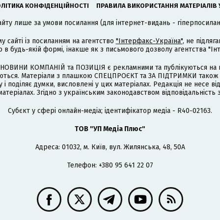
ЛІТИКА КОНФІДЕНЦІЙНОСТІ
ПРАВИЛА ВИКОРИСТАННЯ МАТЕРІАЛІВ 
айту лише за умови посилання (для інтернет-видань - гіперпосиланн
му сайті із посиланням на агентство
"Інтерфакс-Україна"
, не підля
 будь-якій формі, інакше як з письмового дозволу агентства "Ін
НОВИНИ КОМПАНІЙ та ПОЗИЦІЯ є рекламними та публікуються на п
туються. Матеріали з плашкою СПЕЦПРОЄКТ та ЗА ПІДТРИМКИ також
 і поділяє думки, висловлені у цих матеріалах. Редакція не несе ві
атеріалах. Згідно з українським законодавством відповідальність 
Cубєкт у сфері онлайн-медіа; ідентифікатор медіа - R40-02163.
ТОВ "УП Медіа Плюс"
Адреса: 01032, м. Київ, вул. Жилянська, 48, 50А
Телефон: +380 95 641 22 07