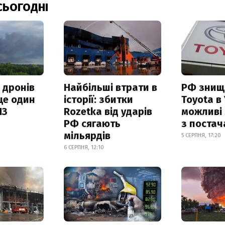
СЬОГОДНІ
 дронів
Найбільші втрати в
РФ знищ
ще один
історії: збитки
Toyota в 
ПЗ
Rozetka від ударів
можливі
РФ сягають
з поста
мільярдів
5 СЕРПНЯ, 17:20
6 СЕРПНЯ, 12:10