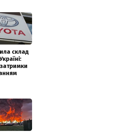
ила склад
Україні:
 затримки
чанням