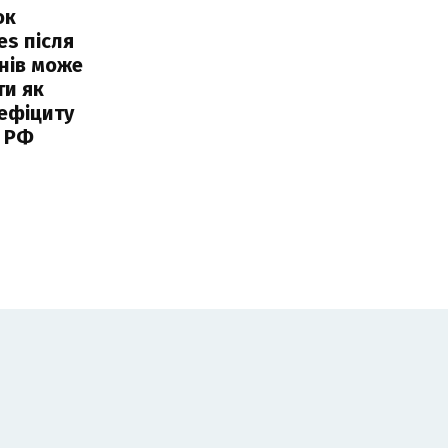
ок
es після
нів може
ти як
ефіциту
 РФ