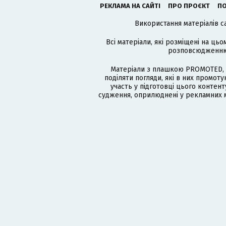
РЕКЛАМА НА САЙТІ
ПРО ПРОЄКТ
ПО
Використання матеріалів с
Всі матеріали, які розміщені на цьо
розповсюдженню в
Матеріали з плашкою PROMOTED, 
поділяти погляди, які в них промо
участь у підготовці цього контенту
судження, оприлюднені у рекламних м