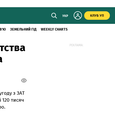
КЛУБ УП
УКР
В'Ю
ЗЕМЕЛЬНИЙ ГІД
WEEKLY CHARTS
тства
РЕКЛАМА:
а
угоду з ЗАТ
 120 тисяч
ро.