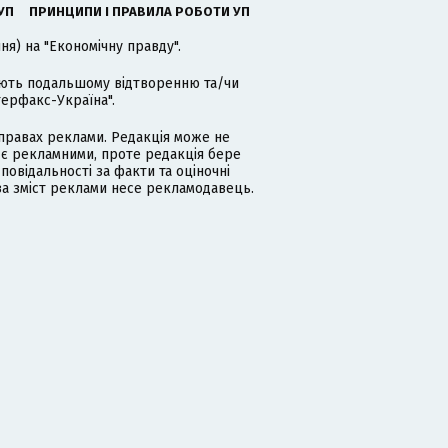
УП
ПРИНЦИПИ І ПРАВИЛА РОБОТИ УП
я) на "Економічну правду".
гають подальшому відтворенню та/чи
терфакс-Україна".
равах реклами. Редакція може не
 є рекламними, проте редакція бере
дповідальності за факти та оціночні
за зміст реклами несе рекламодавець.