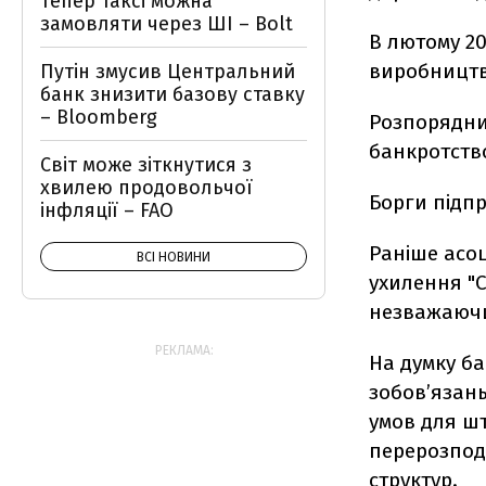
Тепер таксі можна
замовляти через ШІ – Bolt
В лютому 20
виробництво
Путін змусив Центральний
банк знизити базову ставку
– Bloomberg
Розпорядни
банкротство
Світ може зіткнутися з
хвилею продовольчої
Борги підп
інфляції – FAO
Раніше асоц
ВСІ НОВИНИ
ухилення "С
незважаючи 
РЕКЛАМА:
На думку ба
зобов’язан
умов для ш
перерозпод
структур.