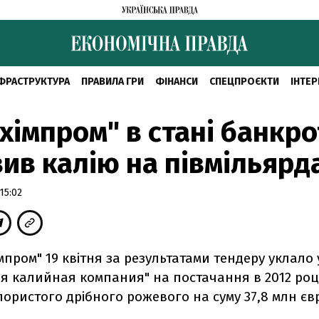
ФРАСТРУКТУРА
ПРАВИЛА ГРИ
ФІНАНСИ
СПЕЦПРОЄКТИ
ІНТЕР
хімпром" в стані банкро
ив калію на півмільярд
15:02
мпром" 19 квітня за результатами тендеру уклало 
я калийная компания" на постачання в 2012 році
лористого дрібного рожевого на суму 37,8 млн єв