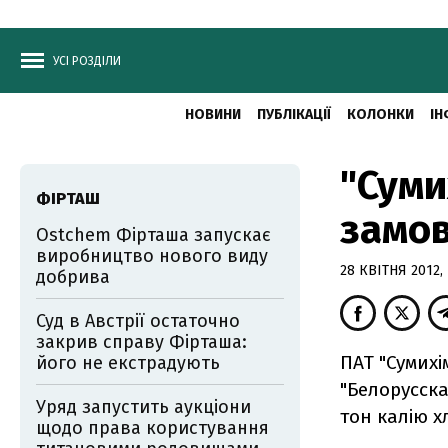
УСІ РОЗДІЛИ
НОВИНИ
ПУБЛІКАЦІЇ
КОЛОНКИ
ІН
"Суми
ФІРТАШ
замов
Ostchem Фірташа запускає
виробництво нового виду
28 КВІТНЯ 2012, 
добрива
Суд в Австрії остаточно
закрив справу Фірташа:
ПАТ "Сумихі
його не екстрадують
"Белорусска
Уряд запустить аукціони
тон калію х
щодо права користування