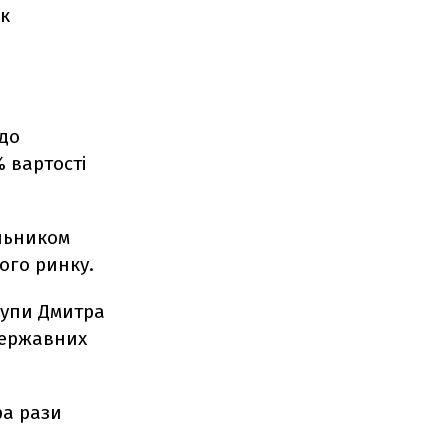
ик
 до
 вартості
льником
ого ринку.
рупи Дмитра
державних
ра рази