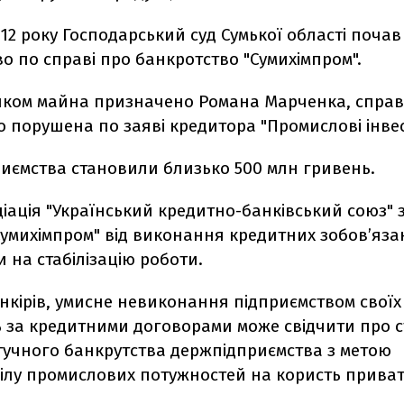
12 року Господарський суд Сумької області почав
 по справі про банкротство "Сумихімпром".
ком майна призначено Романа Марченка, справ
 порушена по заяві кредитора "Промислові інвест
риємства становили близько 500 млн гривень.
іація "Український кредитно-банківський союз"
умихімпром" від виконання кредитних зобов’яза
на стабілізацію роботи.
нкірів, умисне невиконання підприємством своїх
ь за кредитними договорами може свідчити про 
тучного банкрутства держпідприємства з метою
ілу промислових потужностей на користь прива