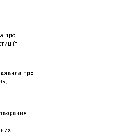
а про
иції".
 заявила про
нь,
створення
тних