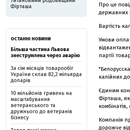
титановими родовищами
Про це пові
Фірташа
державних з
Вартість ка
ОСТАННІ НОВИНИ
Умови оплат
відвантажен
Більша частина Львова
партії това
знеструмлена через аварію
За сім місяців товарообіг
"Белорусск
України склав 82,2 мільярда
калійних до
доларів
Єдиним конк
10 мільйонів гривень на
Фірташа, я
масштабування
ветеранського та
комбінатів
дружнього до ветеранів
бізнесу
Компанія пр
дорожче від