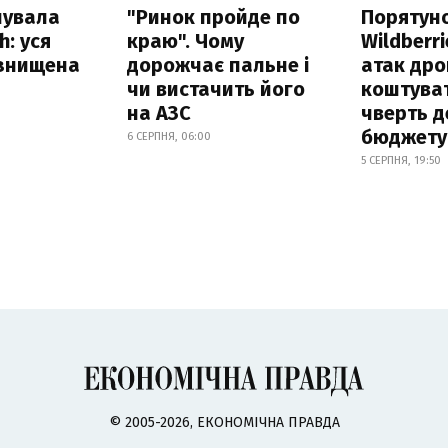
нувала
"Ринок пройде по
Порятун
h: уся
краю". Чому
Wildberri
 знищена
дорожчає пальне і
атак дро
чи вистачить його
коштува
на АЗС
чверть д
бюджету
6 СЕРПНЯ, 06:00
5 СЕРПНЯ, 19:50
© 2005-2026, ЕКОНОМІЧНА ПРАВДА