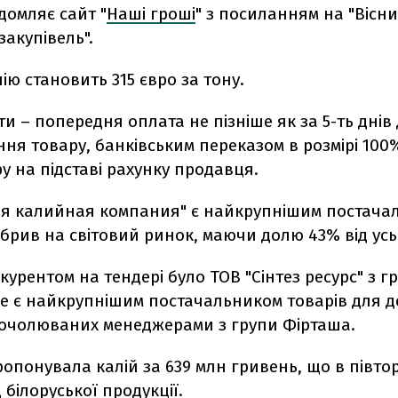
домляє сайт "
Наші гроші
" з посиланням на "Вісн
акупівель".
лію становить 315 євро за тону.
и – попередня оплата не пізніше як за 5-ть днів
ня товару, банківським переказом в розмірі 100%
ру на підставі рахунку продавця.
ая калийная компания" є найкрупнішим постача
брив на світовий ринок, маючи долю 43% від усь
урентом на тендері було ТОВ "Сінтез ресурс" з г
ке є найкрупнішим постачальником товарів для 
, очолюваних менеджерами з групи Фірташа.
опонувала калій за 639 млн гривень, що в півто
 білоруської продукції.