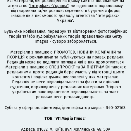
Всі матеріали, які розміщені на цьому сайті із посиланням на
агентство
"Інтерфакс-Україна"
, не підлягають подальшому
відтворенню та/чи розповсюдженню в будь-якій формі,
інакше як з письмового дозволу агентства "Інтерфакс-
Україна".
Будь-яке копіювання, передрук та відтворення фотографічних
творів та/або аудіовізуальних творів правовласника Getty
Images - суворо забороняється.
Матеріали з плашкою PROMOTED, НОВИНИ КОМПАНІЙ та
ПОЗИЦІЯ є рекламними та публікуються на правах реклами.
Редакція може не поділяти погляди, які в них промотуються.
Матеріали з плашкою СПЕЦПРОЄКТ та ЗА ПІДТРИМКИ також є
рекламними, проте редакція бере участь у підготовці цього
контенту і поділяє думки, висловлені у цих матеріалах.
Редакція не несе відповідальності за факти та оціночні
судження, оприлюднені у рекламних матеріалах. Згідно з
українським законодавством відповідальність за зміст
реклами несе рекламодавець.
Cубєкт у сфері онлайн-медіа; ідентифікатор медіа - R40-02163.
ТОВ "УП Медіа Плюс"
Адреса: 01032, м. Київ, вул. Жилянська, 48, 50А