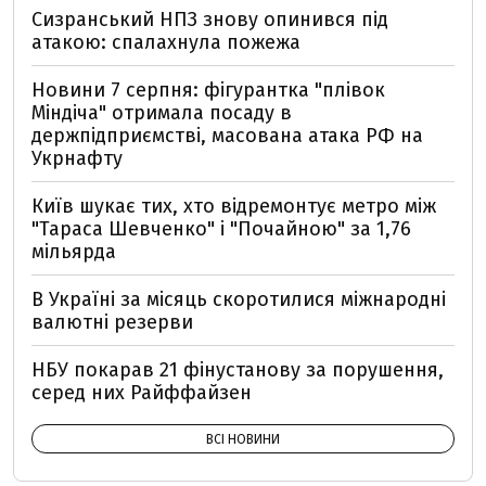
Сизранський НПЗ знову опинився під
атакою: спалахнула пожежа
Новини 7 серпня: фігурантка "плівок
Міндіча" отримала посаду в
держпідприємстві, масована атака РФ на
Укрнафту
Київ шукає тих, хто відремонтує метро між
"Тараса Шевченко" і "Почайною" за 1,76
мільярда
В Україні за місяць скоротилися міжнародні
валютні резерви
НБУ покарав 21 фінустанову за порушення,
серед них Райффайзен
ВСІ НОВИНИ