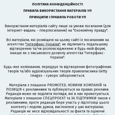
ПОЛІТИКА КОНФІДЕНЦІЙНОСТІ
ПРАВИЛА ВИКОРИСТАННЯ МАТЕРІАЛІВ УП
ПРИНЦИПИ І ПРАВИЛА РОБОТИ УП
Використання матеріалів сайту лише за умови посилання (для
інтернет-видань - гіперпосилання) на "Економічну правду".
Всі матеріали, які розміщені на цьому сайті із посиланням на
агентство
"Інтерфакс-Україна"
, не підлягають подальшому
відтворенню та/чи розповсюдженню в будь-якій формі,
інакше як з письмового дозволу агентства "Інтерфакс-
Україна".
Будь-яке копіювання, передрук та відтворення фотографічних
творів та/або аудіовізуальних творів правовласника Getty
Images - суворо забороняється.
Матеріали з плашкою PROMOTED, НОВИНИ КОМПАНІЙ та
ПОЗИЦІЯ є рекламними та публікуються на правах реклами.
Редакція може не поділяти погляди, які в них промотуються.
Матеріали з плашкою СПЕЦПРОЄКТ та ЗА ПІДТРИМКИ також є
рекламними, проте редакція бере участь у підготовці цього
контенту і поділяє думки, висловлені у цих матеріалах.
Редакція не несе відповідальності за факти та оціночні