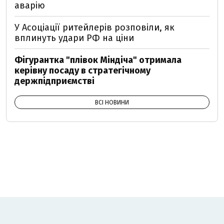
аварію
У Асоціації ритейлерів розповіли, як
вплинуть удари РФ на ціни
Фігурантка "плівок Міндіча" отримала
керівну посаду в стратегічному
держпідприємстві
ВСІ НОВИНИ