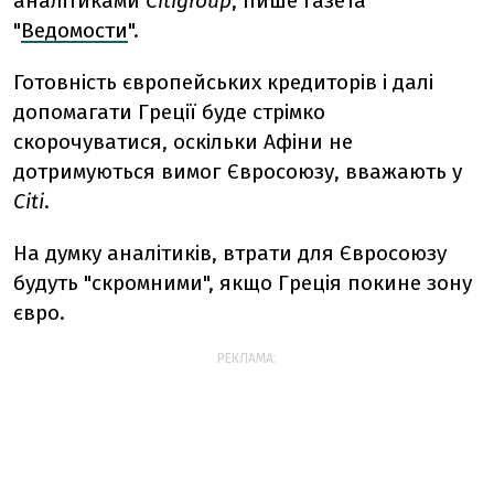
аналітиками
Citigroup
, пише газета
"
Ведомости
".
Готовність європейських кредиторів і далі
допомагати Греції буде стрімко
скорочуватися, оскільки Афіни не
дотримуються вимог Євросоюзу, вважають у
Сiti
.
На думку аналітиків, втрати для Євросоюзу
будуть "скромними", якщо Греція покине зону
євро.
РЕКЛАМА: