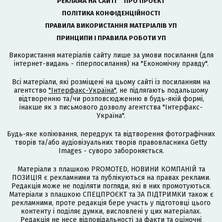
РЕКЛАМА НА САЙТІ
ПРО ПРОЄКТ
ПОЛІТИКА КОНФІДЕНЦІЙНОСТІ
ПРАВИЛА ВИКОРИСТАННЯ МАТЕРІАЛІВ УП
ПРИНЦИПИ І ПРАВИЛА РОБОТИ УП
Використання матеріалів сайту лише за умови посилання (для
інтернет-видань - гіперпосилання) на "Економічну правду".
Всі матеріали, які розміщені на цьому сайті із посиланням на
агентство
"Інтерфакс-Україна"
, не підлягають подальшому
відтворенню та/чи розповсюдженню в будь-якій формі,
інакше як з письмового дозволу агентства "Інтерфакс-
Україна".
Будь-яке копіювання, передрук та відтворення фотографічних
творів та/або аудіовізуальних творів правовласника Getty
Images - суворо забороняється.
Матеріали з плашкою PROMOTED, НОВИНИ КОМПАНІЙ та
ПОЗИЦІЯ є рекламними та публікуються на правах реклами.
Редакція може не поділяти погляди, які в них промотуються.
Матеріали з плашкою СПЕЦПРОЄКТ та ЗА ПІДТРИМКИ також є
рекламними, проте редакція бере участь у підготовці цього
контенту і поділяє думки, висловлені у цих матеріалах.
Редакція не несе відповідальності за факти та оціночні