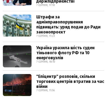
держпідприємстві
7 СЕРПНЯ, 17:10
Штрафи за
адмінправопорушення
підвищать: уряд подав до Ради
законопроєкт
7 СЕРПНЯ, 11:23
Україна уразила шість суден
тіньового флоту РФ та 10
енерговузлів
7 СЕРПНЯ, 18:10
"Епіцентр" розповів, скільки
торгових центрів втратив за час
війни
7 СЕРПНЯ, 11:56