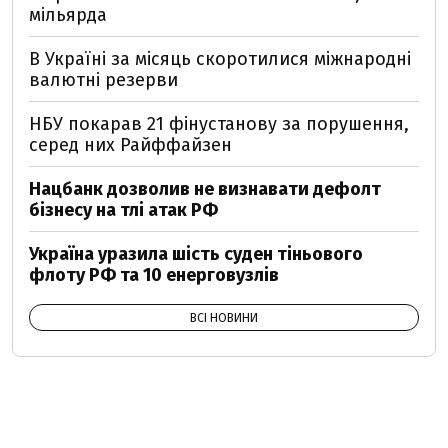
мільярда
В Україні за місяць скоротилися міжнародні
валютні резерви
НБУ покарав 21 фінустанову за порушення,
серед них Райффайзен
Нацбанк дозволив не визнавати дефолт
бізнесу на тлі атак РФ
Україна уразила шість суден тіньового
флоту РФ та 10 енерговузлів
ВСІ НОВИНИ