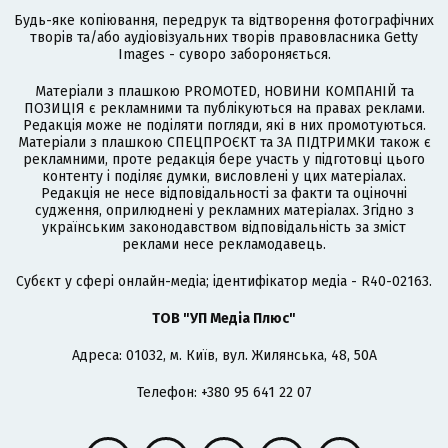
Будь-яке копіювання, передрук та відтворення фотографічних
творів та/або аудіовізуальних творів правовласника Getty
Images - суворо забороняється.
Матеріали з плашкою PROMOTED, НОВИНИ КОМПАНІЙ та
ПОЗИЦІЯ є рекламними та публікуються на правах реклами.
Редакція може не поділяти погляди, які в них промотуються.
Матеріали з плашкою СПЕЦПРОЄКТ та ЗА ПІДТРИМКИ також є
рекламними, проте редакція бере участь у підготовці цього
контенту і поділяє думки, висловлені у цих матеріалах.
Редакція не несе відповідальності за факти та оціночні
судження, оприлюднені у рекламних матеріалах. Згідно з
українським законодавством відповідальність за зміст
реклами несе рекламодавець.
Cубєкт у сфері онлайн-медіа; ідентифікатор медіа - R40-02163.
ТОВ "УП Медіа Плюс"
Адреса: 01032, м. Київ, вул. Жилянська, 48, 50А
Телефон: +380 95 641 22 07