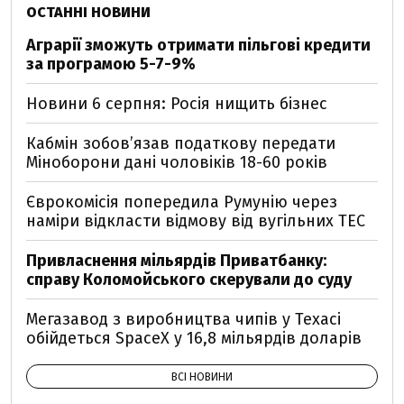
ОСТАННІ НОВИНИ
Аграрії зможуть отримати пільгові кредити
за програмою 5-7-9%
Новини 6 серпня: Росія нищить бізнес
Кабмін зобовʼязав податкову передати
Міноборони дані чоловіків 18-60 років
Єврокомісія попередила Румунію через
наміри відкласти відмову від вугільних ТЕС
Привласнення мільярдів Приватбанку:
справу Коломойського скерували до суду
Мегазавод з виробництва чипів у Техасі
обійдеться SpaceX у 16,8 мільярдів доларів
ВСІ НОВИНИ