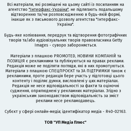
Всі матеріали, які розміщені на цьому сайті із посиланням на
агентство
"Інтерфакс-Україна"
, не підлягають подальшому
відтворенню та/чи розповсюдженню в будь-якій формі,
інакше як з письмового дозволу агентства "Інтерфакс-
Україна".
Будь-яке копіювання, передрук та відтворення фотографічних
творів та/або аудіовізуальних творів правовласника Getty
Images - суворо забороняється.
Матеріали з плашкою PROMOTED, НОВИНИ КОМПАНІЙ та
ПОЗИЦІЯ є рекламними та публікуються на правах реклами.
Редакція може не поділяти погляди, які в них промотуються.
Матеріали з плашкою СПЕЦПРОЄКТ та ЗА ПІДТРИМКИ також є
рекламними, проте редакція бере участь у підготовці цього
контенту і поділяє думки, висловлені у цих матеріалах.
Редакція не несе відповідальності за факти та оціночні
судження, оприлюднені у рекламних матеріалах. Згідно з
українським законодавством відповідальність за зміст
реклами несе рекламодавець.
Cубєкт у сфері онлайн-медіа; ідентифікатор медіа - R40-02163.
ТОВ "УП Медіа Плюс"