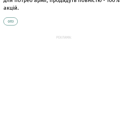
для потреб армії, продадуть повністю - 100%
акцій.
ОПЗ
РЕКЛАМА: