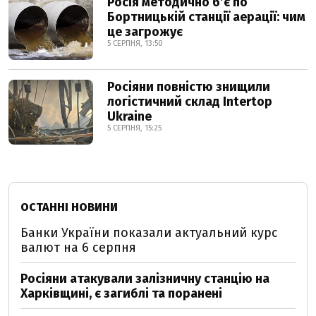
Росія методично б’є по
Бортницькій станції аерації: чим
це загрожує
5 СЕРПНЯ, 13:50
Росіяни повністю знищили
логістичний склад Intertop
Ukraine
5 СЕРПНЯ, 15:25
ОСТАННІ НОВИНИ
Банки України показали актуальний курс
валют на 6 серпня
Росіяни атакували залізничну станцію на
Харківщині, є загиблі та поранені