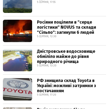
5 СЕРПНЯ, 17:55
Росіяни поцілили в "серце
логістики" NOVUS та склади
"Сільпо": загинули 6 людей
5 СЕРПНЯ, 12:30
Дністровське водосховище
обміліло майже до рівня
природного річища
5 СЕРПНЯ, 13:20
РФ знищила склад Toyota в
Україні: можливі затримки з
постачанням
5 СЕРПНЯ, 17:20