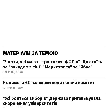
МАТЕРІАЛИ ЗА ТЕМОЮ
"Чорти, які мають три тисячі ФОПів". Що стоїть
за "виходом з тіні" "Маркетопту" та "Ябка"
3 ЧЕРВНЯ, 08:40
Як вимоги ЄС налякали податковий комітет
13 ТРАВНЯ, 12:30
"Усі бояться виборів". Держава пригальмувала
скорочення університетів