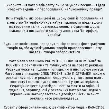
Використання матеріалів сайту лише за умови посилання (для
інтернет-видань - гіперпосилання) на "Економічну правду".
Всі матеріали, які розміщені на цьому сайті із посиланням на
агентство
"Інтерфакс-Україна"
, не підлягають подальшому
відтворенню та/чи розповсюдженню в будь-якій формі,
інакше як з письмового дозволу агентства "Інтерфакс-
Україна".
Будь-яке копіювання, передрук та відтворення фотографічних
творів та/або аудіовізуальних творів правовласника Getty
Images - суворо забороняється.
Матеріали з плашкою PROMOTED, НОВИНИ КОМПАНІЙ та
ПОЗИЦІЯ є рекламними та публікуються на правах реклами.
Редакція може не поділяти погляди, які в них промотуються.
Матеріали з плашкою СПЕЦПРОЄКТ та ЗА ПІДТРИМКИ також є
рекламними, проте редакція бере участь у підготовці цього
контенту і поділяє думки, висловлені у цих матеріалах.
Редакція не несе відповідальності за факти та оціночні
судження, оприлюднені у рекламних матеріалах. Згідно з
українським законодавством відповідальність за зміст
реклами несе рекламодавець.
Cубєкт у сфері онлайн-медіа; ідентифікатор медіа - R40-02163.