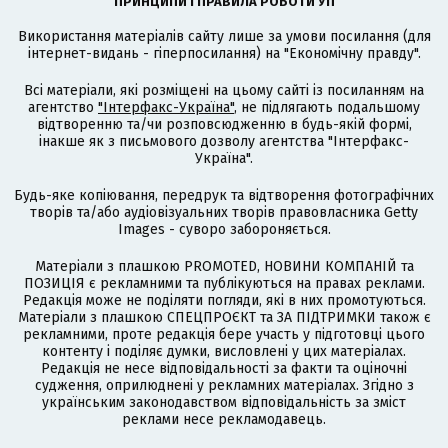
ПРИНЦИПИ І ПРАВИЛА РОБОТИ УП
Використання матеріалів сайту лише за умови посилання (для
інтернет-видань - гіперпосилання) на "Економічну правду".
Всі матеріали, які розміщені на цьому сайті із посиланням на
агентство
"Інтерфакс-Україна"
, не підлягають подальшому
відтворенню та/чи розповсюдженню в будь-якій формі,
інакше як з письмового дозволу агентства "Інтерфакс-
Україна".
Будь-яке копіювання, передрук та відтворення фотографічних
творів та/або аудіовізуальних творів правовласника Getty
Images - суворо забороняється.
Матеріали з плашкою PROMOTED, НОВИНИ КОМПАНІЙ та
ПОЗИЦІЯ є рекламними та публікуються на правах реклами.
Редакція може не поділяти погляди, які в них промотуються.
Матеріали з плашкою СПЕЦПРОЄКТ та ЗА ПІДТРИМКИ також є
рекламними, проте редакція бере участь у підготовці цього
контенту і поділяє думки, висловлені у цих матеріалах.
Редакція не несе відповідальності за факти та оціночні
судження, оприлюднені у рекламних матеріалах. Згідно з
українським законодавством відповідальність за зміст
реклами несе рекламодавець.