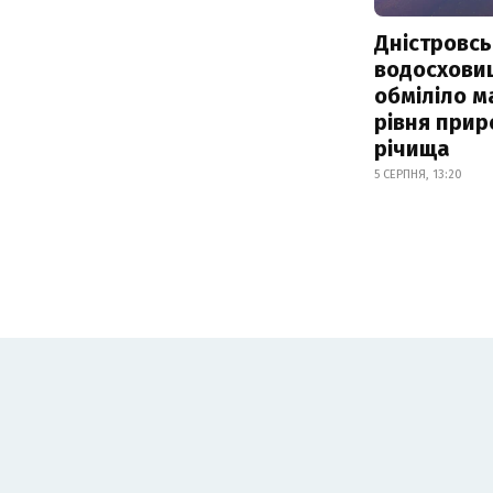
Дністровсь
водосхови
обміліло м
рівня при
річища
5 СЕРПНЯ, 13:20