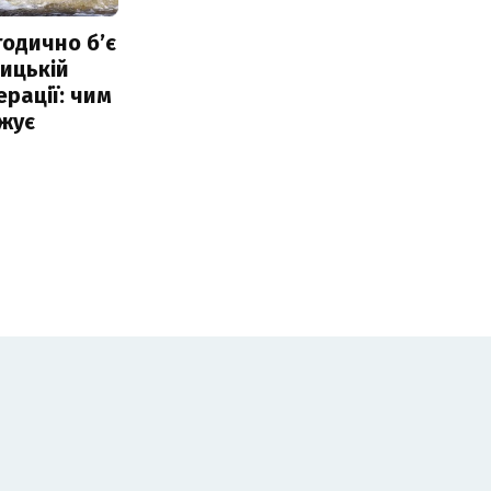
тодично б’є
ицькій
ерації: чим
жує