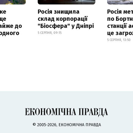
ке
Росія знищила
Росія ме
ще
склад корпорації
по Бортн
айже до
"Біосфера" у Дніпрі
станції а
родного
це загро
5 СЕРПНЯ, 09:15
5 СЕРПНЯ, 13:50
© 2005-2026, ЕКОНОМІЧНА ПРАВДА