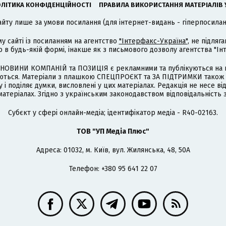
ЛІТИКА КОНФІДЕНЦІЙНОСТІ
ПРАВИЛА ВИКОРИСТАННЯ МАТЕРІАЛІВ 
айту лише за умови посилання (для інтернет-видань - гіперпосиланн
му сайті із посиланням на агентство
"Інтерфакс-Україна"
, не підля
 будь-якій формі, інакше як з письмового дозволу агентства "Ін
НОВИНИ КОМПАНІЙ та ПОЗИЦІЯ є рекламними та публікуються на п
туються. Матеріали з плашкою СПЕЦПРОЄКТ та ЗА ПІДТРИМКИ також
 і поділяє думки, висловлені у цих матеріалах. Редакція не несе ві
атеріалах. Згідно з українським законодавством відповідальність 
Cубєкт у сфері онлайн-медіа; ідентифікатор медіа - R40-02163.
ТОВ "УП Медіа Плюс"
Адреса: 01032, м. Київ, вул. Жилянська, 48, 50А
Телефон: +380 95 641 22 07