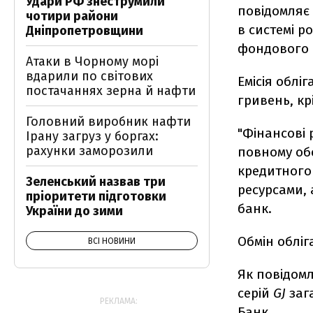
Удари РФ знеструмили
повідомляє 
чотири райони
в системі р
Дніпропетровщини
фондового 
Атаки в Чорному морі
вдарили по світових
Емісія обліг
постачаннях зерна й нафти
гривень, крі
Головний виробник нафти
"Фінансові р
Ірану загруз у боргах:
рахунки заморозили
повному обс
кредитного
Зеленський назвав три
ресурсами, 
пріоритети підготовки
банк.
України до зими
Обмін обліг
ВСІ НОВИНИ
Як повідомл
серій
GJ
заг
РЕКЛАМА:
Банк.