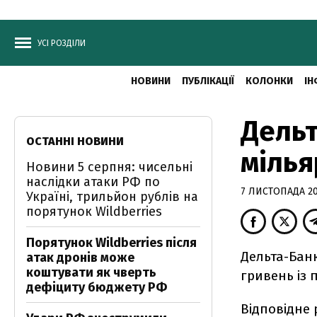
УСІ РОЗДІЛИ
НОВИНИ
ПУБЛІКАЦІЇ
КОЛОНКИ
ІН
Дельт
ОСТАННІ НОВИНИ
мілья
Новини 5 серпня: чисельні
наслідки атаки РФ по
7 ЛИСТОПАДА 201
Україні, трильйон рублів на
порятунок Wildberries
Порятунок Wildberries після
Дельта-Банк
атак дронів може
коштувати як чверть
гривень із 
дефіциту бюджету РФ
Відповідне