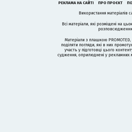
РЕКЛАМА НА САЙТІ
ПРО ПРОЄКТ
ПО
Використання матеріалів с
Всі матеріали, які розміщені на цьо
розповсюдженню в
Матеріали з плашкою PROMOTED, 
поділяти погляди, які в них промо
участь у підготовці цього контенту
судження, оприлюднені у рекламних м