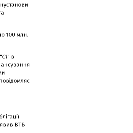
інустанови
та
по 100 млн.
 "
C1
" в
інансування
ми
 повідомляє
блігації
аявив ВТБ