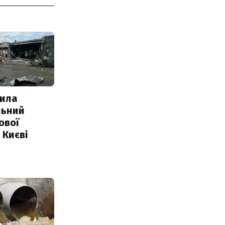
ила
льний
ової
 Києві