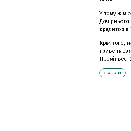
У тому ж мі
Дочірнього 
кредиторів 
Крім того, 
гривень зая
Промінвест
ОБЛІГАЦІЇ