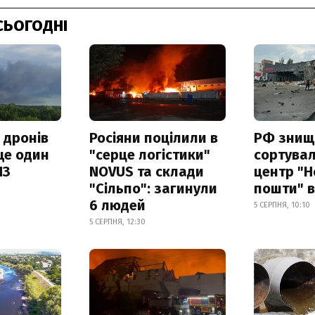
СЬОГОДНІ
 дронів
Росіяни поцілили в
РФ знищ
ще один
"серце логістики"
сортува
ПЗ
NOVUS та склади
центр "Н
"Сільпо": загинули
пошти" в
6 людей
5 СЕРПНЯ, 10:10
5 СЕРПНЯ, 12:30