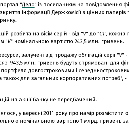
портал "
Дело
" із посиланням на повідомлення ф
озкриття інформації Держкомісії з цінних паперів 
ринку.
ацій розбита на вісім серій - від "
V
" до "
C1
", кожна 
м "
V
" номінальною вартістю 243,5 млн. гривень.
есурси, залучені від продажу облігацій серії "
V
" -
язі 943,5 млн. гривень будуть спрямовані для ф
 портфеля довгостроковими і середньострокови
а також для загальних корпоративних потреб", -
ацій на акції банку не передбачений.
ялося, у вересні 2011 року про намір розмістити о
альною номінальною вартістю 1 млрд. гривень з