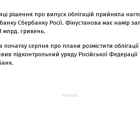
сяці рішення про випуск облігацій прийняла наг
банку Сбербанку Росії. Фінустанова має намір за
1 млрд. гривень.
на початку серпня про плани розмістити облігації 
вив підконтрольний уряду Російської Федерації
банк.
РЕКЛАМА: