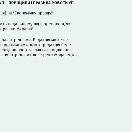
УП
ПРИНЦИПИ І ПРАВИЛА РОБОТИ УП
я) на "Економічну правду".
гають подальшому відтворенню та/чи
терфакс-Україна".
равах реклами. Редакція може не
 є рекламними, проте редакція бере
дповідальності за факти та оціночні
за зміст реклами несе рекламодавець.