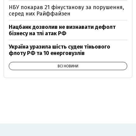
НБУ покарав 21 фінустанову за порушення,
серед них Райффайзен
Нацбанк дозволив не визнавати дефолт
бізнесу на тлі атак РФ
Україна уразила шість суден тіньового
флоту РФ та 10 енерговузлів
ВСІ НОВИНИ