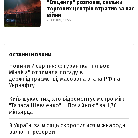
"Епіцентр" розповів, скільки
торгових центрів втратив за час
війни
7 СЕРПНЯ, 11:56
ОСТАННІ НОВИНИ
Новини 7 серпня: фігурантка "плівок
Міндіча" отримала посаду в
держпідприємстві, масована атака РФ на
Укрнафту
Київ шукає тих, хто відремонтує метро між
"Тараса Шевченко" і "Почайною" за 1,76
мільярда
В Україні за місяць скоротилися міжнародні
валютні резерви