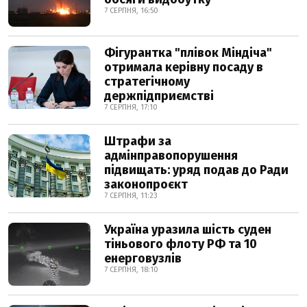
7 СЕРПНЯ, 16:50
Фігурантка "плівок Міндіча"
отримала керівну посаду в
стратегічному
держпідприємстві
7 СЕРПНЯ, 17:10
Штрафи за
адмінправопорушення
підвищать: уряд подав до Ради
законопроєкт
7 СЕРПНЯ, 11:23
Україна уразила шість суден
тіньового флоту РФ та 10
енерговузлів
7 СЕРПНЯ, 18:10