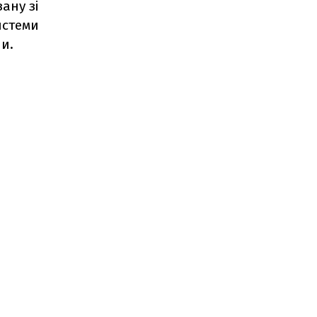
зану зі
истеми
и.