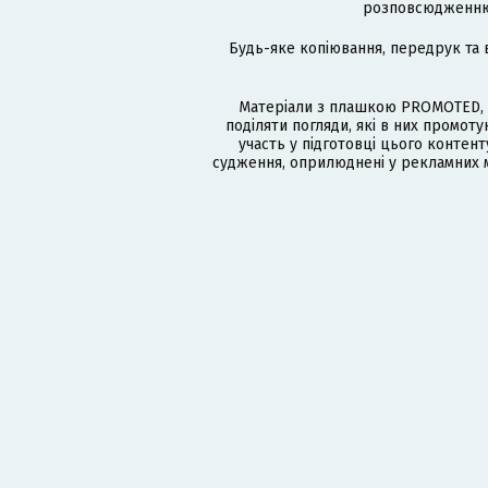
розповсюдженню в
Будь-яке копіювання, передрук та 
Матеріали з плашкою PROMOTED, 
поділяти погляди, які в них промо
участь у підготовці цього контенту
судження, оприлюднені у рекламних м