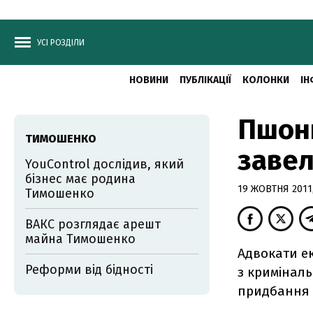
УСІ РОЗДІЛИ
НОВИНИ
ПУБЛІКАЦІЇ
КОЛОНКИ
ІН
Пшонк
ТИМОШЕНКО
завел
YouControl дослідив, який
бізнес має родина
19 ЖОВТНЯ 2011,
Тимошенко
ВАКС розглядає арешт
майна Тимошенко
Адвокати е
Реформи від бідності
з кримінал
придбання 