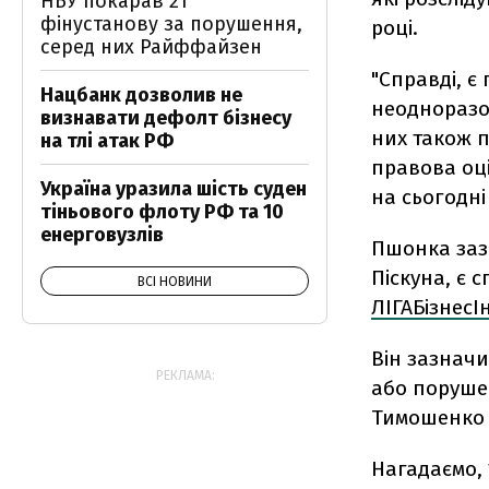
НБУ покарав 21
фінустанову за порушення,
році.
серед них Райффайзен
"Справді, є
Нацбанк дозволив не
неодноразо
визнавати дефолт бізнесу
них також п
на тлі атак РФ
правова оці
Україна уразила шість суден
на сьогодні
тіньового флоту РФ та 10
енерговузлів
Пшонка заз
Піскуна, є 
ВСІ НОВИНИ
ЛІГАБізнесІ
Він зазначи
РЕКЛАМА:
або поруше
Тимошенко в
Нагадаємо, 