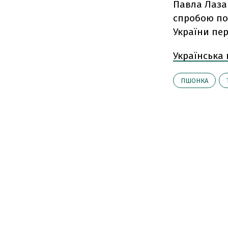
Павла Лаз
спробою по
України пер
Українська
ПШОНКА