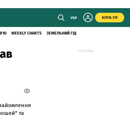
КЛУБ УП
УКР
В'Ю
WEEKLY CHARTS
ЗЕМЕЛЬНИЙ ГІД
рав
РЕКЛАМА:
знайомлення
рошей" та