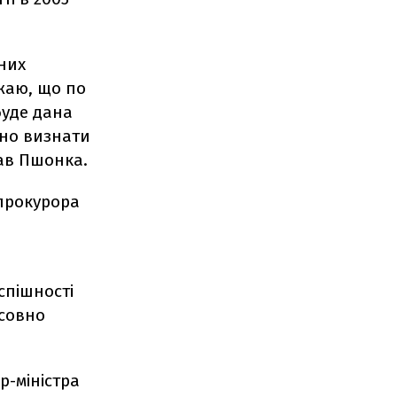
 них
жаю, що по
буде дана
бно визнати
зав Пшонка.
нпрокурора
спішності
осовно
р-міністра