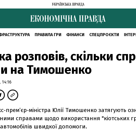
ФРАСТРУКТУРА
ПРАВИЛА ГРИ
ФІНАНСИ
СПЕЦПРОЄКТИ
ІНТЕР
а розповів, скільки сп
и на Тимошенко
 14:16
кс-прем’єр-міністра Юлії Тимошенко затягують о
ьними справами щодо використання "кіотських г
автомобілів швидкої допомоги.