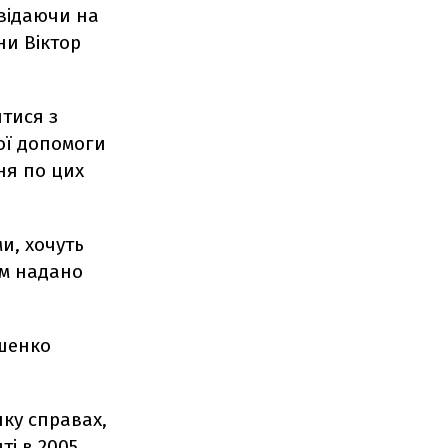
овідаючи на
ни Віктор
тися з
ої допомоги
ня по цих
и, хочуть
їм надано
ошенко
нку справах,
ті в 2005