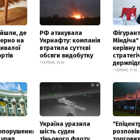
айшли, де
РФ атакувала
Фігурант
зерно на
Укрнафту: компанія
Міндіча"
ривалої
втратила суттєві
керівну 
ртів
обсяги видобутку
стратегі
держпід
7 СЕРПНЯ, 16:50
7 СЕРПНЯ, 17:10
а
Україна уразила
"Епіцент
опорушення
шість суден
розповів
 уряд
тіньового флоту
торгових