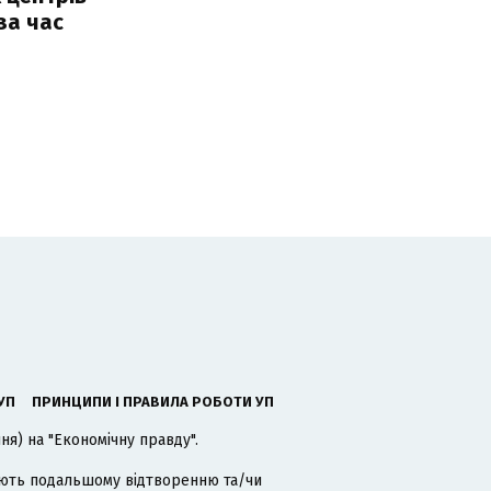
за час
УП
ПРИНЦИПИ І ПРАВИЛА РОБОТИ УП
я) на "Економічну правду".
гають подальшому відтворенню та/чи