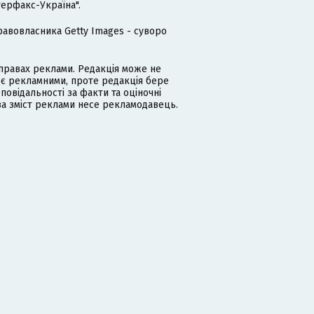
терфакс-Україна".
равовласника Getty Images - суворо
равах реклами. Редакція може не
 є рекламними, проте редакція бере
дповідальності за факти та оціночні
за зміст реклами несе рекламодавець.