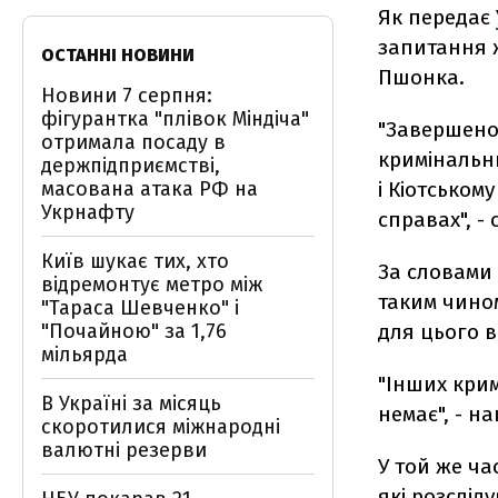
Як передає
запитання ж
ОСТАННІ НОВИНИ
Пшонка.
Новини 7 серпня:
фігурантка "плівок Міндіча"
"Завершено
отримала посаду в
кримінальн
держпідприємстві,
масована атака РФ на
і Кіотськом
Укрнафту
справах", -
Київ шукає тих, хто
За словами 
відремонтує метро між
таким чином
"Тараса Шевченко" і
"Почайною" за 1,76
для цього в
мільярда
"Інших кри
В Україні за місяць
немає", - н
скоротилися міжнародні
валютні резерви
У той же ча
які розслід