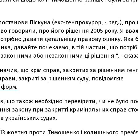
 постанови Піскуна (екс-генпрокурор, - ред.), про
во говорили, про його рішення 2005 року. Я вва
отрібно давати детальнішу правову оцінку. Яка 
нка, давайте почекаємо, в тій частині, що потрі
 законними або незаконними ці рішення ", - ска
начив, що крім справ, закритих за рішенням ге
справи, закриті за рішенням суду, повідомляє
нформ.
в, що також необхідно перевірити, чи не було по
ння закону при закритті кримінальних справ ст
 українських судах.
13 жовтня проти Тимошенко і колишнього прем'є