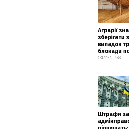
Аграрії зн
зберігати 
випадок т
блокади по
7 СЕРПНЯ, 14:00
Штрафи з
адмінправ
підвищать: