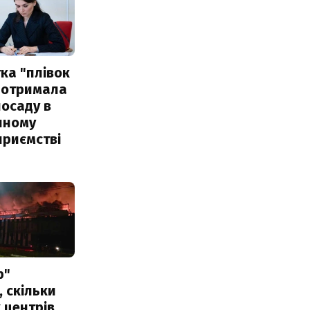
ка "плівок
 отримала
посаду в
чному
приємстві
р"
, скільки
 центрів