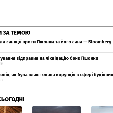
И ЗА ТЕМОЮ
али санкції проти Пшонки та його сина — Bloomberg
7
ування відправив на ліквідацію банк Пшонки
15
овів, як була влаштована корупція в сфері будівни
:30
СЬОГОДНІ