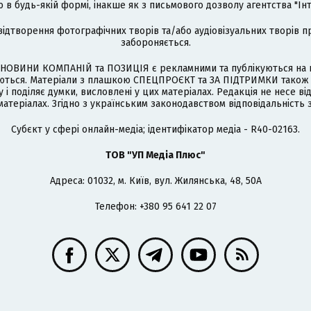
 будь-якій формі, інакше як з письмового дозволу агентства "Ін
відтворення фотографічних творів та/або аудіовізуальних творів п
забороняється.
НОВИНИ КОМПАНІЙ та ПОЗИЦІЯ є рекламними та публікуються на п
туються. Матеріали з плашкою СПЕЦПРОЄКТ та ЗА ПІДТРИМКИ також
 і поділяє думки, висловлені у цих матеріалах. Редакція не несе ві
атеріалах. Згідно з українським законодавством відповідальність 
Cубєкт у сфері онлайн-медіа; ідентифікатор медіа - R40-02163.
ТОВ "УП Медіа Плюс"
Адреса: 01032, м. Київ, вул. Жилянська, 48, 50А
Телефон: +380 95 641 22 07