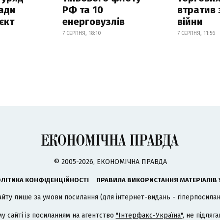
ади
РФ та 10
втратив 
єкт
енерговузлів
війни
7 СЕРПНЯ, 18:10
7 СЕРПНЯ, 11:56
© 2005-2026, ЕКОНОМІЧНА ПРАВДА
ЛІТИКА КОНФІДЕНЦІЙНОСТІ
ПРАВИЛА ВИКОРИСТАННЯ МАТЕРІАЛІВ 
айту лише за умови посилання (для інтернет-видань - гіперпосиланн
му сайті із посиланням на агентство
"Інтерфакс-Україна"
, не підля