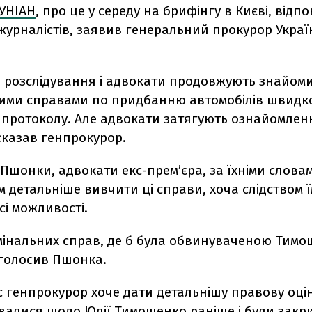
УНІАН
, про це у середу на брифінгу в Києві, відп
урналістів, заявив генеральний прокурор Украї
 розслідування і адвокати продовжують знайоми
ими справами по придбанню автомобілів швидк
у протоколу. Але адвокати затягують ознайомлен
 сказав генпрокурор.
Пшонки, адвокати екс-прем’єра, за їхніми словам
 детальніше вивчити ці справи, хоча слідством 
сі можливості.
мінальних справ, де б була обвинуваченою Тим
аголосив Пшонка.
с генпрокурор хоче дати детальнішу правову оці
увалися щодо Юлії Тимошенко раніше і були закри