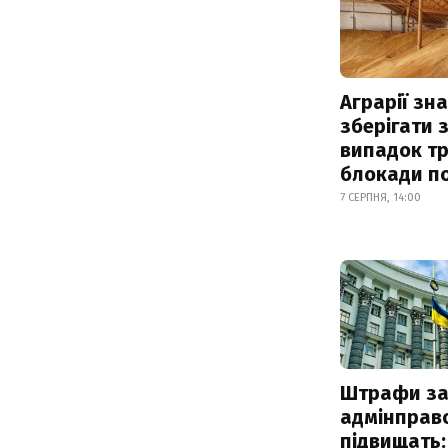
Аграрії зн
зберігати 
випадок т
блокади по
7 СЕРПНЯ, 14:00
Штрафи з
адмінправ
підвищать: