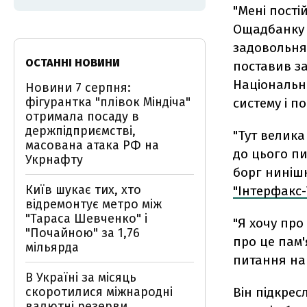
"Мені пості
Ощадбанку С
задовольняє
ОСТАННІ НОВИНИ
поставив за
Національн
Новини 7 серпня:
фігурантка "плівок Міндіча"
систему і п
отримала посаду в
держпідприємстві,
"Тут велика
масована атака РФ на
до цього пи
Укрнафту
борг ниніш
Київ шукає тих, хто
"Інтерфакс-
відремонтує метро між
"Тараса Шевченко" і
"Я хочу про
"Почайною" за 1,76
про це пам'
мільярда
питання на
В Україні за місяць
скоротилися міжнародні
Він підкрес
валютні резерви