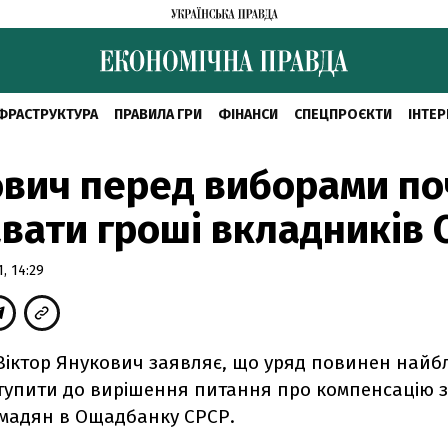
ФРАСТРУКТУРА
ПРАВИЛА ГРИ
ФІНАНСИ
СПЕЦПРОЄКТИ
ІНТЕР
вич перед виборами по
вати гроші вкладників 
, 14:29
Віктор Янукович заявляє, що уряд повинен най
тупити до вирішення питання про компенсацію 
омадян в Ощадбанку СРСР.