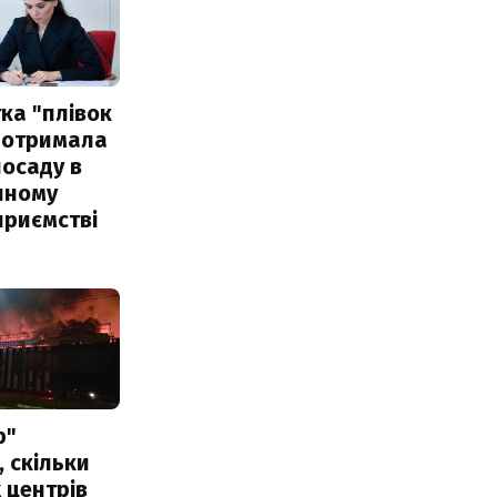
ка "плівок
 отримала
посаду в
чному
приємстві
р"
, скільки
 центрів