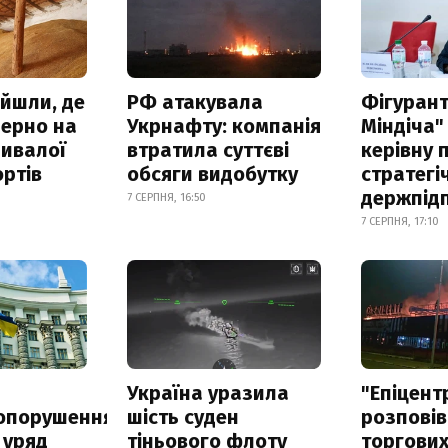
айшли, де
РФ атакувала
Фігурант
зерно на
Укрнафту: компанія
Міндіча"
ривалої
втратила суттєві
керівну 
ртів
обсяги видобутку
стратегі
держпід
7 СЕРПНЯ, 16:50
7 СЕРПНЯ, 17:10
а
Україна уразила
"Епіцент
опорушення
шість суден
розповів
 уряд
тіньового флоту
торгових