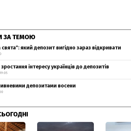
И ЗА ТЕМОЮ
 свята": який депозит вигідно зараз відкривати
0
 зростання інтересу українців до депозитів
19:05
ривневими депозитами восени
:00
СЬОГОДНІ