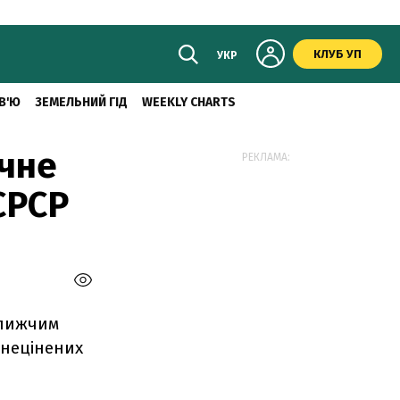
КЛУБ УП
УКР
В'Ю
ЗЕМЕЛЬНИЙ ГІД
WEEKLY CHARTS
чне
РЕКЛАМА:
СРСР
ближчим
знецінених