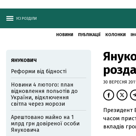
УСІ РОЗДІЛИ
НОВИНИ
ПУБЛІКАЦІЇ
КОЛОНКИ
ІН
Януко
ЯНУКОВИЧ
розда
Реформи від бідності
30 ВЕРЕСНЯ 2011
Новини 4 лютого: план
відновлення польотів до
України, відключення
світла через морози
Президент 
Арештовано майно на 1
часом прис
млрд грн довіреної особи
вкладів гр
Януковича