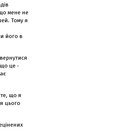
дів
що мене не
ей. Тому я
и його в
овернутися
 що це -
дає
те, що я
ня цього
ецінених