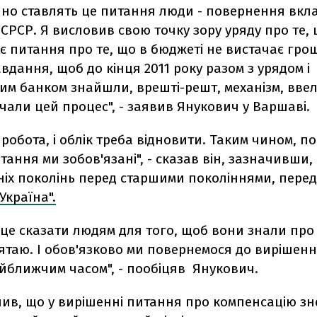
йно ставлять це питання люди - повернення вкла
РСР. Я висловив свою точку зору уряду про те, 
 питання про те, що в бюджеті не вистачає грош
вдання, щоб до кінця 2011 року разом з урядом і
им банком знайшли, врешті-решт, механізм, ввел
очали цей процес", - заявив Янукович у Варшаві.
 робота, і облік треба відновити. Таким чином, п
тання ми зобов'язані", - сказав він, зазначивши,
ніх поколінь перед старшими поколіннями, пере
Україна".
 це сказати людям для того, щоб вони знали про 
ятаю. І обов'язково ми повернемося до вирішен
йближчим часом", - пообіцяв Янукович.
лив, що у вирішенні питання про компенсацію зн