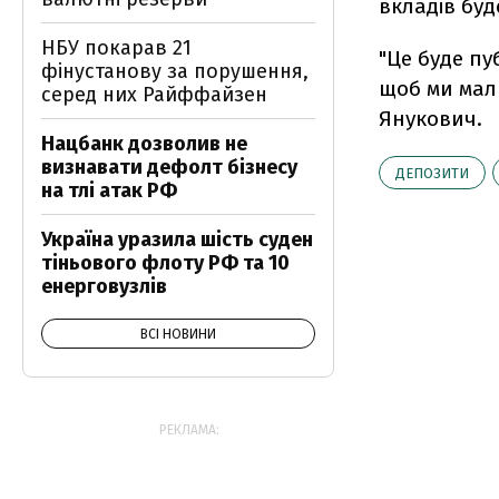
вкладів буд
НБУ покарав 21
"Це буде пуб
фінустанову за порушення,
щоб ми мали
серед них Райффайзен
Янукович.
Нацбанк дозволив не
визнавати дефолт бізнесу
ДЕПОЗИТИ
на тлі атак РФ
Україна уразила шість суден
тіньового флоту РФ та 10
енерговузлів
ВСІ НОВИНИ
РЕКЛАМА: