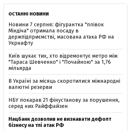
ОСТАННІ НОВИНИ
Новини 7 серпня: фігурантка "плівок
Міндіча" отримала посаду в
держпідприємстві, масована атака РФ на
Укрнафту
Київ шукає тих, хто відремонтує метро між
"Тараса Шевченко" і "Почайною" за 1,76
мільярда
В Україні за місяць скоротилися міжнародні
валютні резерви
НБУ покарав 21 фінустанову за порушення,
серед них Райффайзен
Нацбанк дозволив не визнавати дефолт
бізнесу на тлі атак РФ