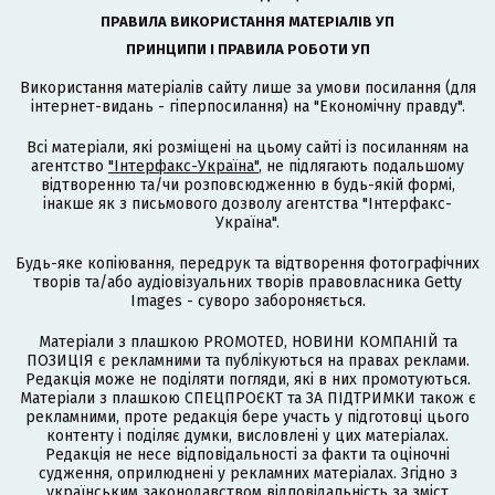
ПРАВИЛА ВИКОРИСТАННЯ МАТЕРІАЛІВ УП
ПРИНЦИПИ І ПРАВИЛА РОБОТИ УП
Використання матеріалів сайту лише за умови посилання (для
інтернет-видань - гіперпосилання) на "Економічну правду".
Всі матеріали, які розміщені на цьому сайті із посиланням на
агентство
"Інтерфакс-Україна"
, не підлягають подальшому
відтворенню та/чи розповсюдженню в будь-якій формі,
інакше як з письмового дозволу агентства "Інтерфакс-
Україна".
Будь-яке копіювання, передрук та відтворення фотографічних
творів та/або аудіовізуальних творів правовласника Getty
Images - суворо забороняється.
Матеріали з плашкою PROMOTED, НОВИНИ КОМПАНІЙ та
ПОЗИЦІЯ є рекламними та публікуються на правах реклами.
Редакція може не поділяти погляди, які в них промотуються.
Матеріали з плашкою СПЕЦПРОЄКТ та ЗА ПІДТРИМКИ також є
рекламними, проте редакція бере участь у підготовці цього
контенту і поділяє думки, висловлені у цих матеріалах.
Редакція не несе відповідальності за факти та оціночні
судження, оприлюднені у рекламних матеріалах. Згідно з
українським законодавством відповідальність за зміст