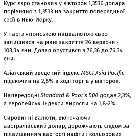
Курс євро становив у вівторок 1,3536 долара
порівняно з 1,3533 на закриття попередньої
сесії в Нью-Йорку.
У парі з японською нацвалютою євро
залишився на рівні закриття 26 вересня -
103,34 єни. Долар опустився з 76,36 до 76,34
єни.
Азіатський зведений індекс
MSCI Asia Pacific
підскочив на 2,8% в ході торгів у вівторок.
Напередодні
Standard & Poor's 500
додав 2,3%,
а європейські індекси виросли на 1,8-2%.
Сировинні валюти, включаючи
австралійський долар, дорожчають слідом за
підвищенням вартості нафти і кольорових