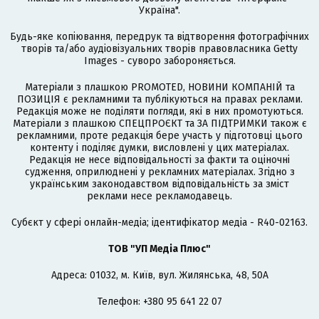
Україна".
Будь-яке копіювання, передрук та відтворення фотографічних
творів та/або аудіовізуальних творів правовласника Getty
Images - суворо забороняється.
Матеріали з плашкою PROMOTED, НОВИНИ КОМПАНІЙ та
ПОЗИЦІЯ є рекламними та публікуються на правах реклами.
Редакція може не поділяти погляди, які в них промотуються.
Матеріали з плашкою СПЕЦПРОЄКТ та ЗА ПІДТРИМКИ також є
рекламними, проте редакція бере участь у підготовці цього
контенту і поділяє думки, висловлені у цих матеріалах.
Редакція не несе відповідальності за факти та оціночні
судження, оприлюднені у рекламних матеріалах. Згідно з
українським законодавством відповідальність за зміст
реклами несе рекламодавець.
Cубєкт у сфері онлайн-медіа; ідентифікатор медіа - R40-02163.
ТОВ "УП Медіа Плюс"
Адреса: 01032, м. Київ, вул. Жилянська, 48, 50А
Телефон: +380 95 641 22 07