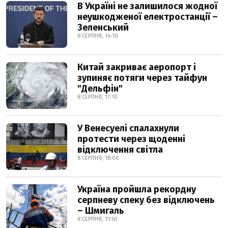
В Україні не залишилося жодної
неушкодженої електростанції –
Зеленський
8 СЕРПНЯ, 14:10
Китай закриває аеропорт і
зупиняє потяги через тайфун
"Дельфін"
8 СЕРПНЯ, 17:10
У Венесуелі спалахнули
протести через щоденні
відключення світла
8 СЕРПНЯ, 18:00
Україна пройшла рекордну
серпневу спеку без відключень
– Шмигаль
8 СЕРПНЯ, 11:50