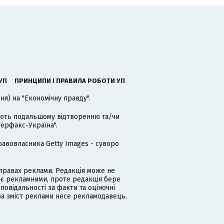
УП
ПРИНЦИПИ І ПРАВИЛА РОБОТИ УП
я) на "Економічну правду".
гають подальшому відтворенню та/чи
терфакс-Україна".
равовласника Getty Images - суворо
равах реклами. Редакція може не
 є рекламними, проте редакція бере
дповідальності за факти та оціночні
за зміст реклами несе рекламодавець.