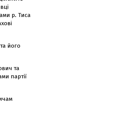
вці
ами р. Тиса
ахові
 та його
ович та
ми партії
дичам