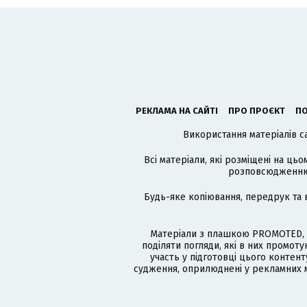
РЕКЛАМА НА САЙТІ
ПРО ПРОЄКТ
ПО
Використання матеріалів с
Всі матеріали, які розміщені на цьо
розповсюдженню в
Будь-яке копіювання, передрук та 
Матеріали з плашкою PROMOTED, 
поділяти погляди, які в них промо
участь у підготовці цього контенту
судження, оприлюднені у рекламних м