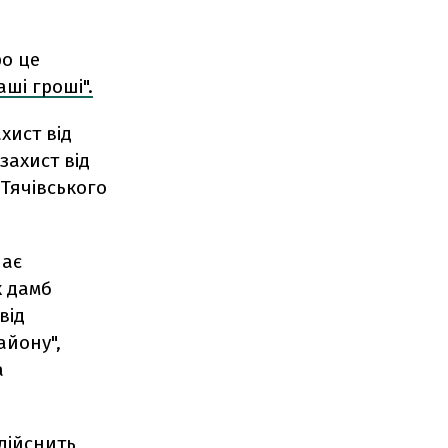
ро це
аші гроші".
хист від
захист від
Тячівського
нає
х дамб
від
айону",
а
дійснить