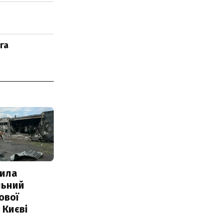
га
ила
льний
ової
 Києві