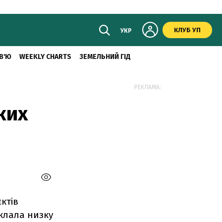
КЛУБ УП
УКР
В'Ю
WEEKLY CHARTS
ЗЕМЕЛЬНИЙ ГІД
РЕКЛАМА:
ких
ктів
уклала низку