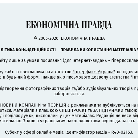
© 2005-2026, ЕКОНОМІЧНА ПРАВДА
ЛІТИКА КОНФІДЕНЦІЙНОСТІ
ПРАВИЛА ВИКОРИСТАННЯ МАТЕРІАЛІВ 
айту лише за умови посилання (для інтернет-видань - гіперпосиланн
му сайті із посиланням на агентство
"Інтерфакс-Україна"
, не підля
 будь-якій формі, інакше як з письмового дозволу агентства "Ін
відтворення фотографічних творів та/або аудіовізуальних творів п
забороняється.
НОВИНИ КОМПАНІЙ та ПОЗИЦІЯ є рекламними та публікуються на п
туються. Матеріали з плашкою СПЕЦПРОЄКТ та ЗА ПІДТРИМКИ також
 і поділяє думки, висловлені у цих матеріалах. Редакція не несе ві
атеріалах. Згідно з українським законодавством відповідальність 
Cубєкт у сфері онлайн-медіа; ідентифікатор медіа - R40-02163.