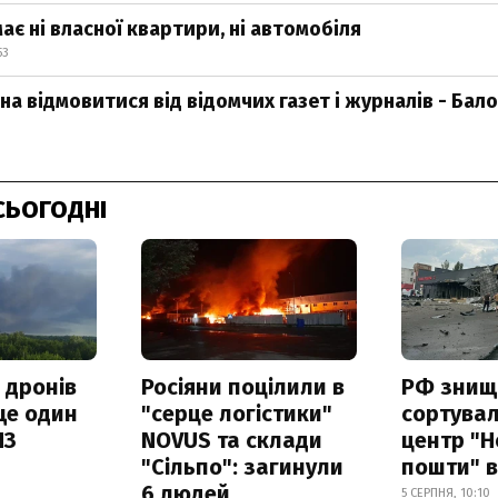
ає ні власної квартири, ні автомобіля
53
а відмовитися від відомчих газет і журналів - Бало
СЬОГОДНІ
 дронів
Росіяни поцілили в
РФ знищ
ще один
"серце логістики"
сортува
ПЗ
NOVUS та склади
центр "Н
"Сільпо": загинули
пошти" в
6 людей
5 СЕРПНЯ, 10:10