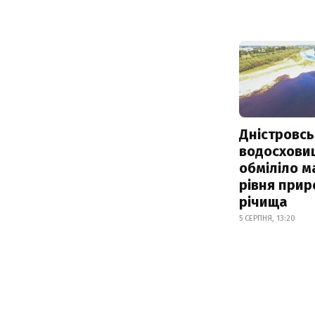
Дністровсь
водосхови
обміліло м
рівня при
річища
5 СЕРПНЯ, 13:20