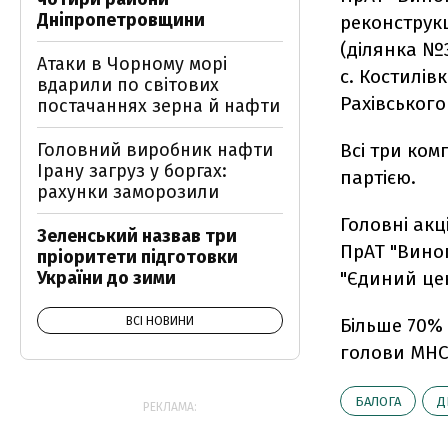
Дніпропетровщини
реконструкц
(ділянка №3
Атаки в Чорному морі
с. Костилів
вдарили по світових
Рахівського
постачаннях зерна й нафти
Головний виробник нафти
Всі три ком
Ірану загруз у боргах:
партією.
рахунки заморозили
Головні акц
Зеленський назвав три
ПрАТ "Вино
пріоритети підготовки
України до зими
"Єдиний цен
ВСІ НОВИНИ
Більше 70%
голови МНС П
БАЛОГА
Д
РЕКЛАМА: