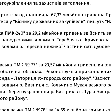
егоукріплення та захист від затоплення.
ртість угод становила 67,33 мільйона гривень. П
ься у "Віснику державних закупівель", пишуть
"Н
ка ПМК-240" за 29,2 мільйона гривень здійснить за
паводковими водами р. Теребля в с. Кричево та 
водами р. Тересва нижньої частини смт. Дубове 
вська ПМК № 77" за 23,57 мільйона гривень вико
роботи на об'єктах: "Реконструкція приканальни
нда - Латориця Ужгородського району", "Захист 
водами р. Визниця с. Кольчино Мукачівського р
я і берегоукріплення р. Бистрик в с. Тур'я Бистр
ого району".
радівська ПМК №78" за 14,55 мільйона гривень з