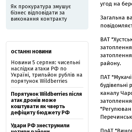
угод на бер
Як прокуратура змушує
бізнес відповідати за
Загальна ва
виконання контракту
повідомляєт
ВАТ "Хустсь
затоплення 
ОСТАННІ НОВИНИ
затоплення 
Новини 5 серпня: чисельні
району.
наслідки атаки РФ по
Україні, трильйон рублів на
ПАТ "Мукачі
порятунок Wildberries
будівельні 
каналу Чаро
Порятунок Wildberries після
атак дронів може
затоплення 
коштувати як чверть
"Регулюванн
дефіциту бюджету РФ
Перечинськ
Удари РФ знеструмили
ПрАТ "Виног
чотири райони