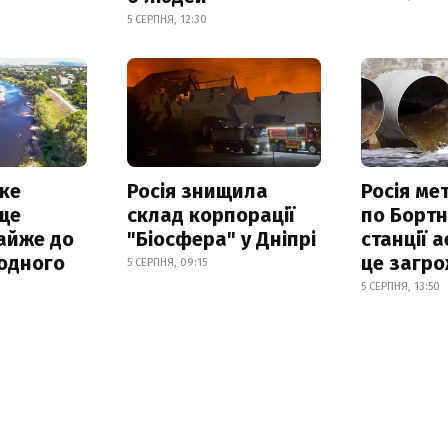
5 СЕРПНЯ, 12:30
ке
Росія знищила
Росія ме
ще
склад корпорації
по Бортн
айже до
"Біосфера" у Дніпрі
станції а
родного
це загро
5 СЕРПНЯ, 09:15
5 СЕРПНЯ, 13:50