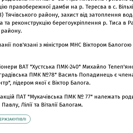
ію правобережної дамби на р. Тересва в с. Вільхі
) Тячівського району, захист від затоплення вод
ка та реконструкцію берегоукріплення р. Тиса в Р
 району.
панії пов'язані з міністром МНС Віктором Балогою
іонери ВАТ "Хустська ПМК-240" Михайло Телеп'ян
градівська ПМК №78" Василь Попадинець є члена
тр", лідером якої є Віктор Балога.
 акцій ПАТ "Мукачівська ПМК № 77" належать ро
авлу, Лілії та Віталії Балогам.
ЕРЖЗАКУПІВЛІ