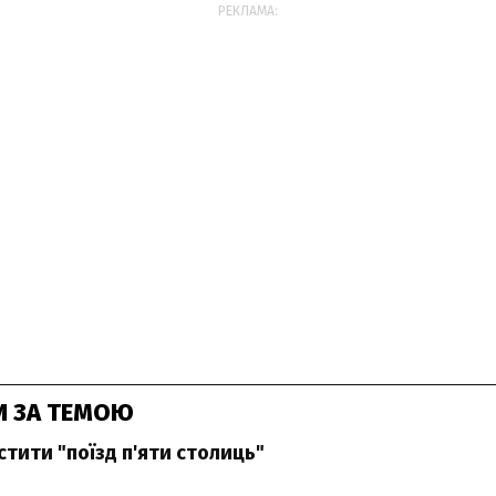
РЕКЛАМА:
И ЗА ТЕМОЮ
стити "поїзд п'яти столиць"