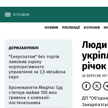
УСІ РОЗДІЛИ
НОВИНИ
ПУБЛІКАЦІЇ
КОЛОНКИ
ІН
Люди 
ДЕРЖЗАКУПІВЛІ
укріп
"Енергоатом" без торгів
замовив оцінку
річок
корпоративного
управління за 3,5 мільйона
26 ВЕРЕСНЯ 2011
євро
Бронежилети Міндіча: Суд
стягнув майже 100 млн
гривень з компанії-
ДП "Об'єдна
постачальника
Закарпатськ