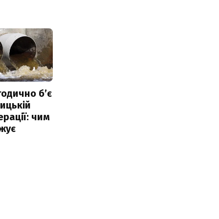
тодично б’є
ицькій
ерації: чим
жує